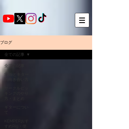
ブログ
全ての記事
全ての記事
SNSとギター
の向き合い方
サークルピッ
キングのやり
方・まとめ
ギターについ
て
KEMPERおす
すめRig・使