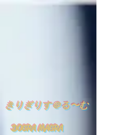
​
きりぎりす＠る〜む
DOGRA MAGRA