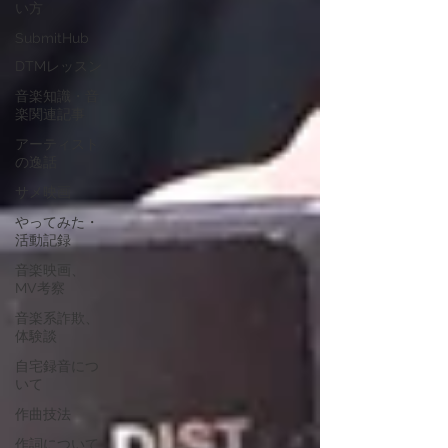
い方
SubmitHub
DTMレッスン
音楽知識・音
楽関連記事
アーティスト
の逸話
サメ映画
やってみた・
活動記録
音楽映画、
MV考察
音楽系詐欺、
体験談
自宅録音につ
いて
作曲技法
作詞について