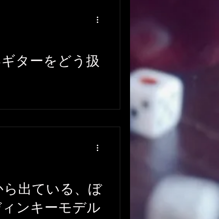
ub
DTMレッスン
いギターをどう扱
験談
扱う？
BGM
ゴから出ている、ぼ
ディンキーモデル