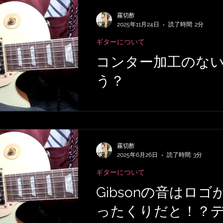
EMPERおすすめRig・使い方
SubmitH
霧切酢
2025年11月24日
読了時間: 2分
ギターについて
記事
アーティストの逸話
サメ映画
コンター加工のな
う？
録
音楽映画、MV考察
音楽系詐欺、体
コンター加工のないギターをどう
作曲技法
作詞について
雑談
無料
霧切酢
2025年6月26日
読了時間: 3分
ギターについて
Gibsonの音はロ
ったくりだと！？