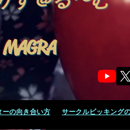
りす＠る〜む
 MAGRA
ターの向き合い方
サークルピッキング