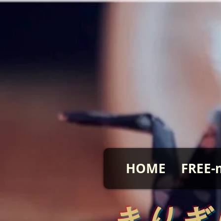
HOME
FREE-
​