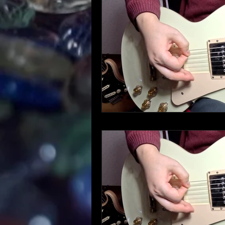
ギターについて
K
音楽知識・音楽関連
やってみた・活動記
自宅録音について
趣味・ファッション