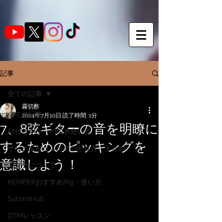
記事
全ての記事
霧切酢
全ての記事
2024年7月10日
読了時間: 1分
7、8弦ギターの音を明瞭に
SNSとギターの向き合い方
するためのピッキングを
サークルピッキングのやり方・まとめ
意識しよう！
ギターについて
KEMPERおすすめRig・使い方
SubmitHub
DTMレッスン