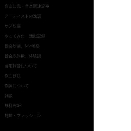
音楽知識・音楽関連記事
アーティストの逸話
サメ映画
やってみた・活動記録
音楽映画、MV考察
音楽系詐欺、体験談
自宅録音について
作曲技法
作詞について
雑談
無料BGM
趣味・ファッション