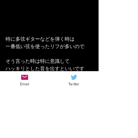
特に多弦ギターなどを弾く時は
一番低い弦を使ったリフが多いので
そう言った時は特に意識して
ハッキリとした音を出すといいです
よ！
Email
Twitter
最もこの感覚は普通のギターを弾く時
で
意識しておくべきことなので