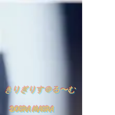
​
きりぎりす＠る〜む
DOGRA MAGRA