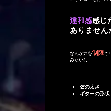
違和感
感じ
ありません
制限
なんか力を
さ
みたいな
弦の太さ
ギターの形状