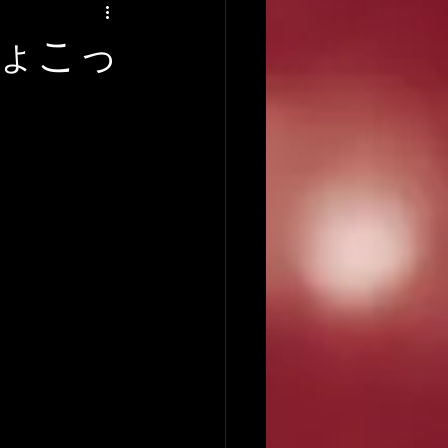
アーティストの逸話
ょこっ
録音について