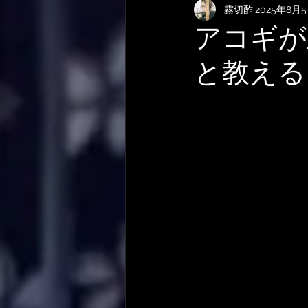
霧切酢
2025年8月
KEMPERおすすめRig・使い方
アコギが
と教える
サメ映画
やってみた・活動
作曲技法
作詞について