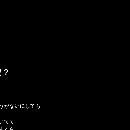
だ？
うがないにしても
いてて
みたら