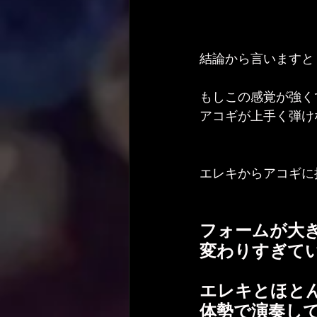
結論から言いますと
もしこの感覚が強く
アコギが上手く弾け
エレキからアコギに
フォームが大
変わりすぎて
エレキとほと
体勢で演奏し