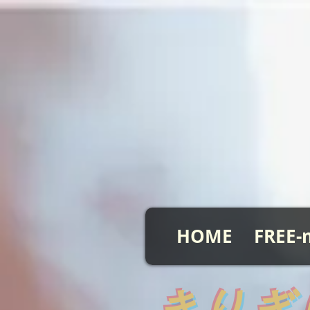
HOME
FREE-
​