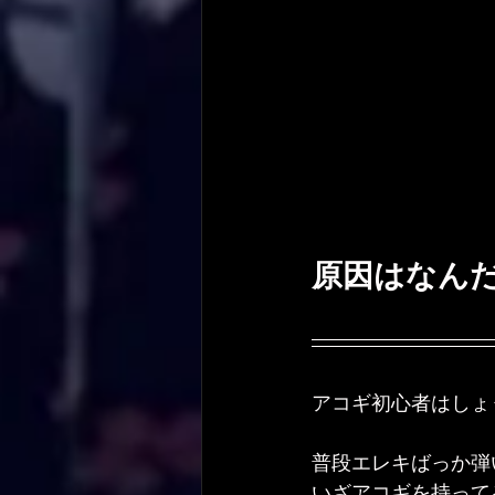
原因はなん
アコギ初心者はしょ
普段エレキばっか弾
いざアコギを持って