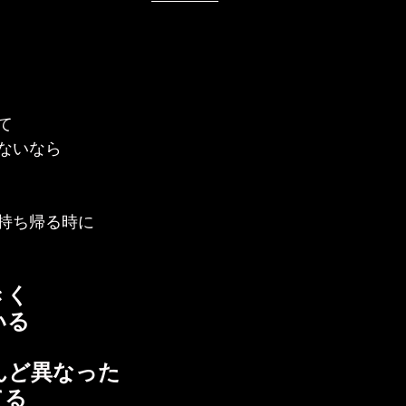
て
ないなら
持ち帰る時に
きく
いる
んど異なった
てる