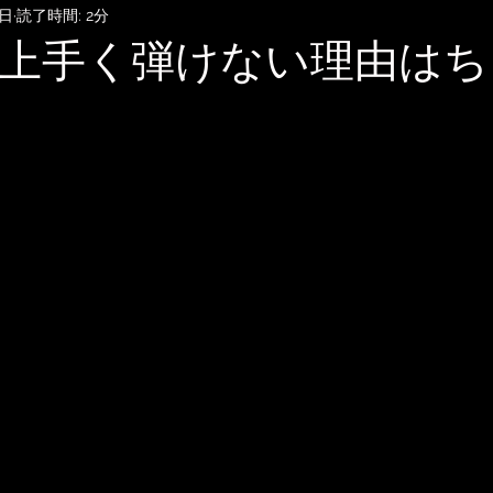
5日
読了時間: 2分
SubmitHub
DTMレッスン
音楽知識・音楽関連記事
上手く弾けない理由はち
記録
音楽映画、MV考察
音楽系詐欺、体験談
自宅
雑談
無料BGM
趣味・ファッション