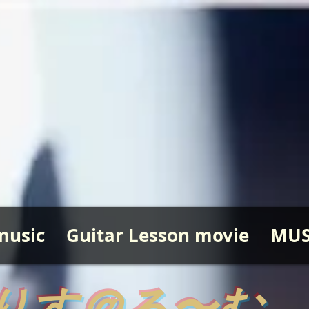
music
Guitar Lesson movie
MUS