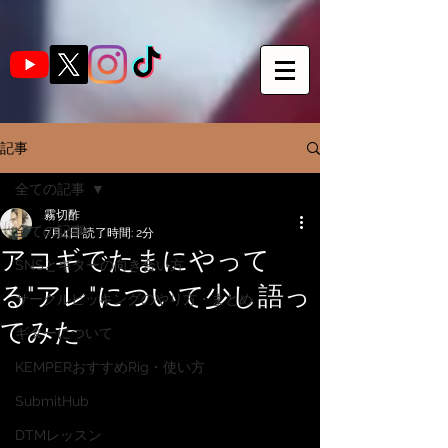
記事
全ての記事
霧切酢
全ての記事
7月4日
読了時間: 2分
アコギでたまにやって
SNSとギターの向き合い方
る"アレ"について少し語っ
サークルピッキングのやり方・まとめ
てみた
ギターについて
KEMPERおすすめRig・使い方
SubmitHub
DTMレッスン