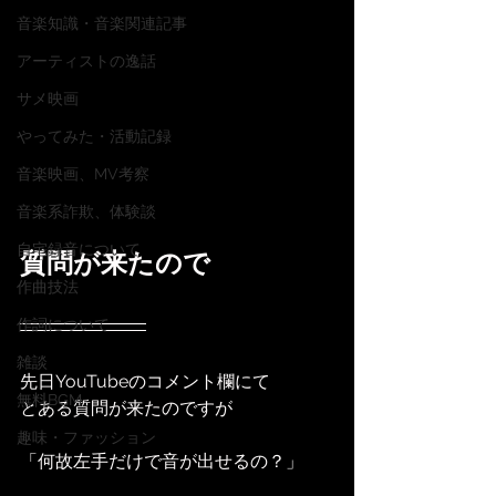
音楽知識・音楽関連記事
アーティストの逸話
サメ映画
やってみた・活動記録
音楽映画、MV考察
音楽系詐欺、体験談
自宅録音について
質問が来たので
作曲技法
作詞について
雑談
先日YouTubeのコメント欄にて
無料BGM
とある質問が来たのですが
趣味・ファッション
「何故左手だけで音が出せるの？」