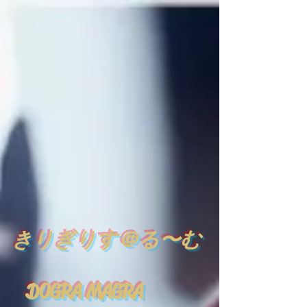
​
きりぎりす＠る〜む
DOGRA MAGRA