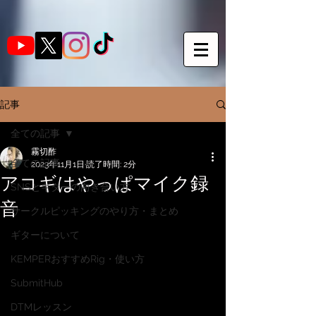
記事
全ての記事
霧切酢
全ての記事
2023年11月1日
読了時間: 2分
アコギはやっぱマイク録
SNSとギターの向き合い方
音
サークルピッキングのやり方・まとめ
ギターについて
KEMPERおすすめRig・使い方
SubmitHub
DTMレッスン