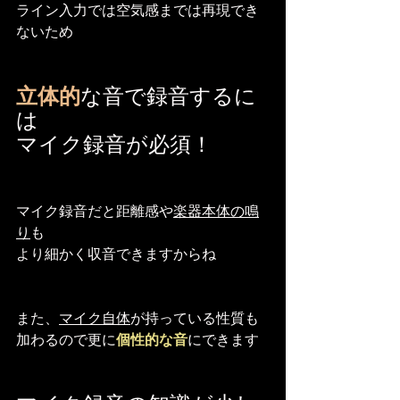
ライン入力では空気感までは再現でき
ないため
立体的
な音で録音するに
は
マイク録音が必須！
マイク録音だと距離感や
楽器本体の鳴
り
も
より細かく収音できますからね
また、
マイク自体
が持っている性質も
加わるので更に
個性的な音
にできます