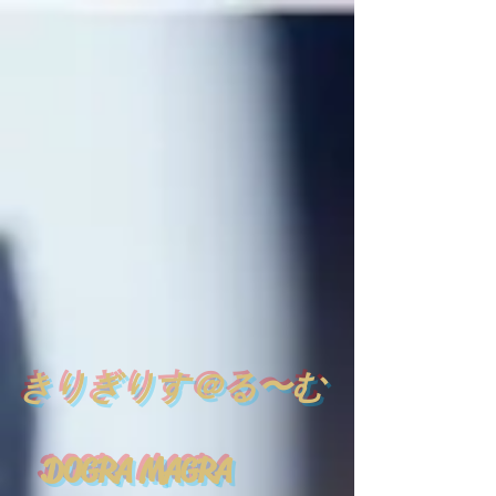
​
きりぎりす＠る〜む
DOGRA MAGRA