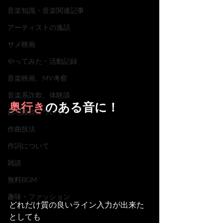
音楽知識・音楽関連記事
アーティストの逸話
サメ映画
やってみた・活動記録
音楽映画、MV考察
音楽系詐欺、体験談
奥行き
のある音に！
自宅録音について
作曲技法
作詞について
雑談
無料BGM
趣味・ファッション
どれだけ質の良いライン入力が出来た
としても