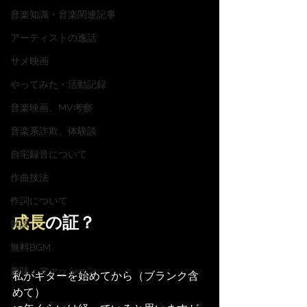
音楽知識・音楽関連記事
アーティストの逸話
サメ映画
やってみた・活動記録
音楽映画、MV考察
音楽系詐欺、体験談
自宅録音について
作曲技法
作詞について
成長
の証？
雑談
無料BGM
趣味・ファッション
私がギターを始めてから（ブランク含
めて）