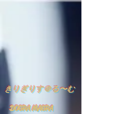
​
きりぎりす＠る〜む
DOGRA MAGRA