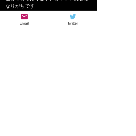
なりがちです
Email
Twitter
改めて「弾きやすいギターとは？」と
考えた時
やっぱり昔の感覚は当てになりません
ね（笑
やっぱり本当に良い音を出すためには
ギタリスト本人の腕が問われるみたい
ですね〜
https://youtu.be/OmuoX4U0fjo