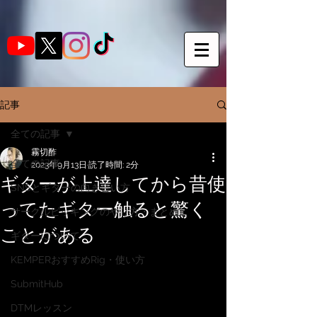
記事
全ての記事
霧切酢
全ての記事
2023年9月13日
読了時間: 2分
ギターが上達してから昔使
SNSとギターの向き合い方
ってたギター触ると驚く
サークルピッキングのやり方・まとめ
ことがある
ギターについて
KEMPERおすすめRig・使い方
SubmitHub
DTMレッスン