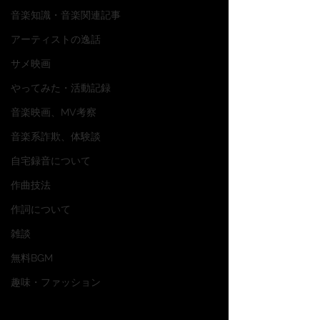
音楽知識・音楽関連記事
アーティストの逸話
サメ映画
やってみた・活動記録
音楽映画、MV考察
音楽系詐欺、体験談
自宅録音について
作曲技法
作詞について
雑談
無料BGM
趣味・ファッション