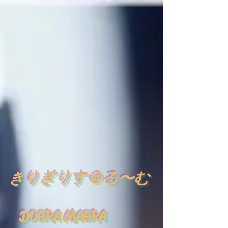
​
きりぎりす＠る〜む
DOGRA MAGRA