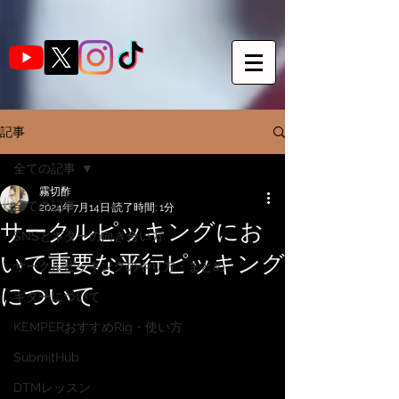
記事
全ての記事
霧切酢
全ての記事
2024年7月14日
読了時間: 1分
サークルピッキングにお
SNSとギターの向き合い方
いて重要な平行ピッキング
サークルピッキングのやり方・まとめ
について
ギターについて
KEMPERおすすめRig・使い方
SubmitHub
DTMレッスン