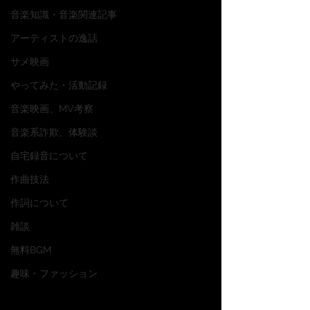
音楽知識・音楽関連記事
アーティストの逸話
サメ映画
やってみた・活動記録
音楽映画、MV考察
音楽系詐欺、体験談
自宅録音について
作曲技法
作詞について
雑談
無料BGM
趣味・ファッション