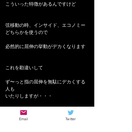
こういった特徴があるんですけど
弦移動の時、インサイド、エコノミー
どちらかを使うので
必然的に屈伸の挙動がデカくなります
これを勘違いして
ず〜っと指の屈伸を無駄にデカくする
人も
いたりしますが・・・
自分が見た感じ安定感もなくスピード
Email
Twitter
も出ず
何よりノイズが結構出てしまってまし