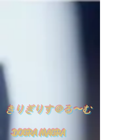
​
きりぎりす＠る〜む
DOGRA MAGRA