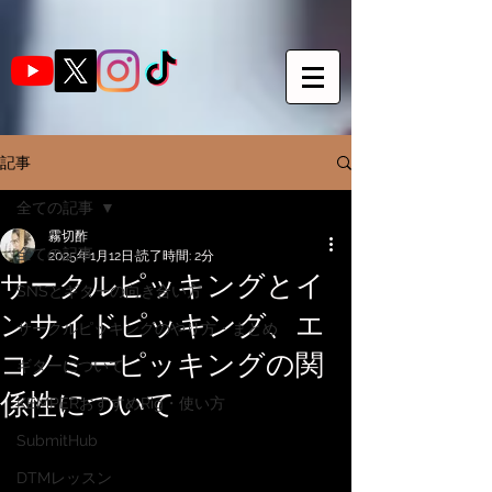
記事
全ての記事
霧切酢
全ての記事
2025年1月12日
読了時間: 2分
サークルピッキングとイ
SNSとギターの向き合い方
ンサイドピッキング、エ
サークルピッキングのやり方・まとめ
コノミーピッキングの関
ギターについて
係性について
KEMPERおすすめRig・使い方
SubmitHub
DTMレッスン