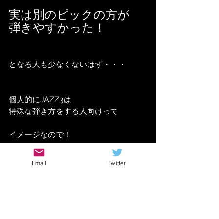
実は別のピックの方が
弾きやすかった！
となる人も少なくないはず・・・
個人的にJAZZ3は
特殊な弾き方をする人向けって
イメージなので！
Email
Twitter
まあそんなことを頭に入れつつ
お気軽に見てやって下さい！！
ギターレッスン動画
ギター 速弾き コツ
ギター 速弾き 練習
ギター 速弾き やり方
ギター サークルピッキング 練習