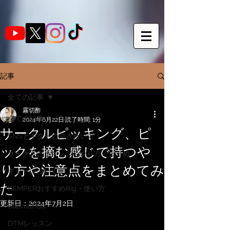
記事
全ての記事
霧切酢
全ての記事
2024年6月22日
読了時間: 1分
サークルピッキング、ピ
SNSとギターの向き合い方
ックを摘む感じで持つや
サークルピッキングのやり方・まとめ
り方や注意点をまとめてみ
ギターについて
た
KEMPERおすすめRig・使い方
更新日：
2024年7月2日
SubmitHub
DTMレッスン