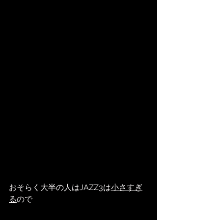
おそらく大半の人はJAZZ3は
小さすぎ
る
ので