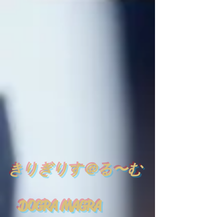
​
きりぎりす＠る〜む
DOGRA MAGRA