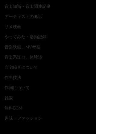
音楽知識・音楽関連記事
アーティストの逸話
サメ映画
やってみた・活動記録
音楽映画、MV考察
音楽系詐欺、体験談
自宅録音について
作曲技法
作詞について
雑談
無料BGM
趣味・ファッション