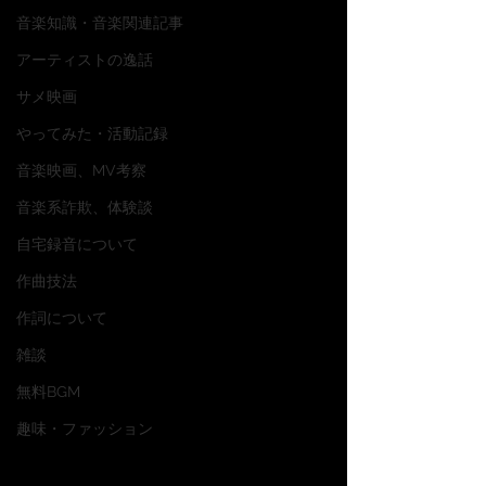
音楽知識・音楽関連記事
アーティストの逸話
サメ映画
やってみた・活動記録
音楽映画、MV考察
音楽系詐欺、体験談
自宅録音について
作曲技法
作詞について
雑談
無料BGM
趣味・ファッション