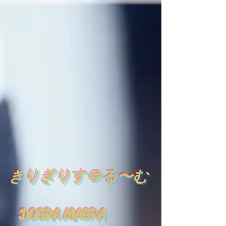
​
きりぎりす＠る〜む
DOGRA MAGRA