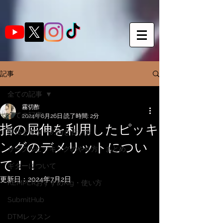
記事
全ての記事
霧切酢
全ての記事
2024年6月26日
読了時間: 2分
指の屈伸を利用したピッキ
SNSとギターの向き合い方
ングのデメリットについ
サークルピッキングのやり方・まとめ
て！！
ギターについて
更新日：
2024年7月2日
KEMPERおすすめRig・使い方
SubmitHub
DTMレッスン