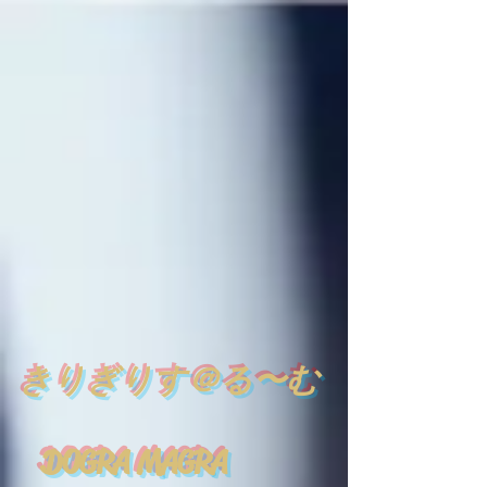
​
きりぎりす＠る〜む
DOGRA MAGRA