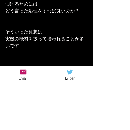
づけるためには
どう言った処理をすれば良いのか？
そういった発想は
実機の機材を扱って培われることが多
いです
ミキシングは全体の音を整えることが
Email
Twitter
面ですが
あえて汚くしてみたり
大袈裟な処理をしてみたり
色々な工夫をすることが求められます