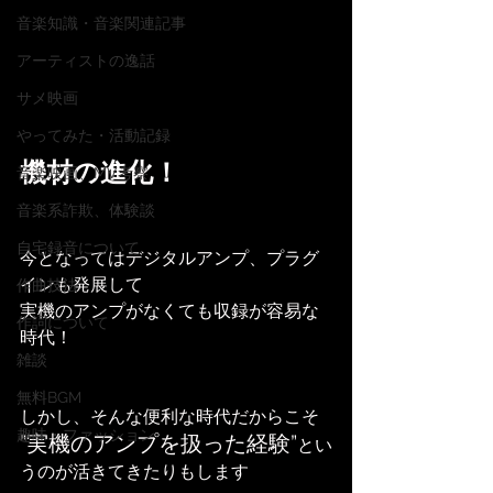
音楽知識・音楽関連記事
アーティストの逸話
サメ映画
やってみた・活動記録
機材の進化！
音楽映画、MV考察
音楽系詐欺、体験談
自宅録音について
今となってはデジタルアンプ、プラグ
インも発展して
作曲技法
実機のアンプがなくても収録が容易な
作詞について
時代！
雑談
無料BGM
しかし、そんな便利な時代だからこそ
趣味・ファッション
”実機のアンプを扱った経験”
とい
うのが活きてきたりもします