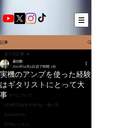
記事
全ての記事
霧切酢
全ての記事
2022年12月5日
読了時間: 2分
実機のアンプを使った経験
SNSとギターの向き合い方
はギタリストにとって大
サークルピッキングのやり方・まとめ
事
ギターについて
KEMPERおすすめRig・使い方
SubmitHub
DTMレッスン