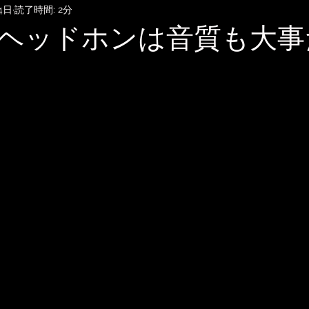
4日
読了時間: 2分
SubmitHub
DTMレッスン
音楽知識・音楽関連記事
ヘッドホンは音質も大事
記録
音楽映画、MV考察
音楽系詐欺、体験談
自宅
雑談
無料BGM
趣味・ファッション