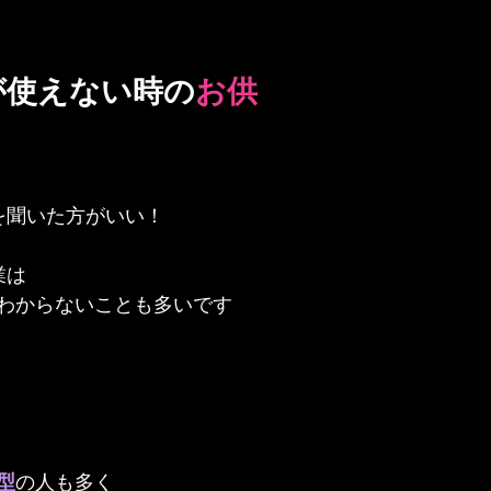
が使えない時の
お供
を聞いた方がいい！
業は
わからないことも多いです
型
の人も多く