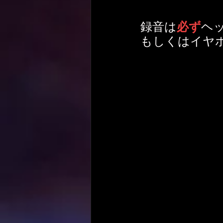
録音は
必ず
ヘ
もしくはイヤ