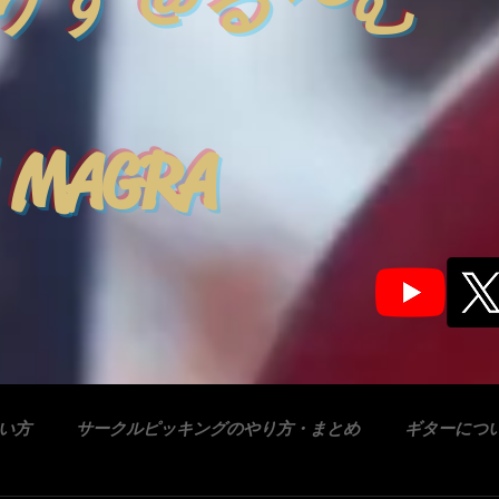
りす＠る〜む
 MAGRA
合い方
サークルピッキングのやり方・まとめ
ギターにつ