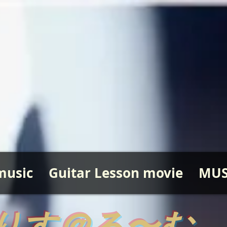
music
Guitar Lesson movie
MUS