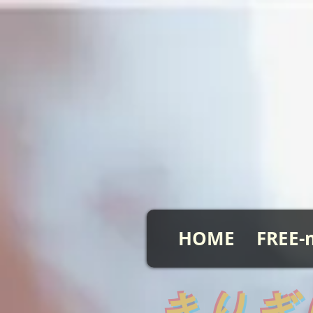
HOME
FREE-
​