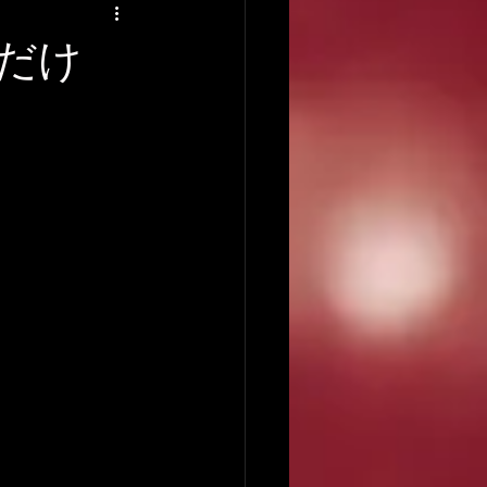
アーティストの逸話
だけ
録音について