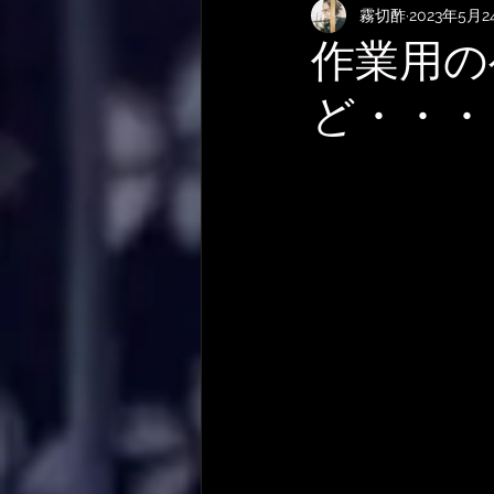
霧切酢
2023年5月2
KEMPERおすすめRig・使い方
作業用の
ど・・・
サメ映画
やってみた・活動
作曲技法
作詞について