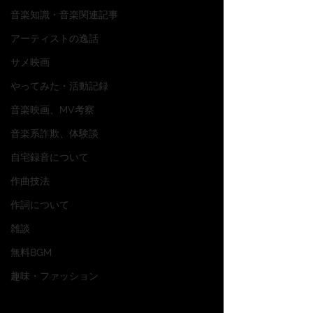
音楽知識・音楽関連記事
アーティストの逸話
サメ映画
やってみた・活動記録
音楽映画、MV考察
音楽系詐欺、体験談
自宅録音について
作曲技法
作詞について
雑談
無料BGM
趣味・ファッション