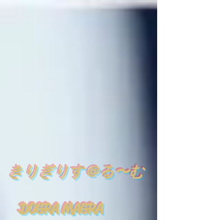
​
きりぎりす＠る〜む
DOGRA MAGRA