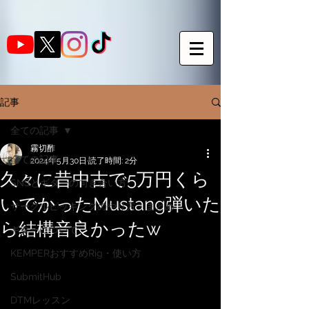
記事
全ての記事
霧切酢
全ての記事
2024年5月30日
読了時間: 2分
久々に昔中古で5万円くら
SNSとギターの向き合い方
いでかったMustang弾いた
サークルピッキングのやり方・まとめ
ら結構音良かったw
ギターについて
KEMPERおすすめRig・使い方
SubmitHub
DTMレッスン