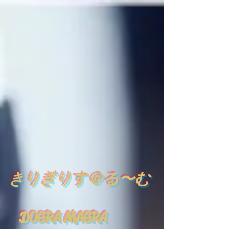
​
きりぎりす＠る〜む
DOGRA MAGRA