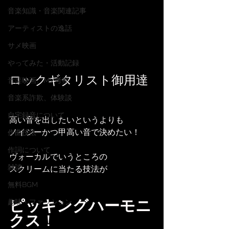
音楽知識・音楽関連記事
アーティストの逸話
サメ映画
やってみた・活動記録
ロックギタリスト御用達
音楽映画、MV考察
音楽系詐欺、体験談
自宅録音について
高い音を出したいというよりも
ノイジーかつ甲高い音で決めたい！
作曲技法
作詞について
ヴォーカルでいうところの
雑談
スクリームに当たる技法が
無料BGM
ピッキングハーモニ
趣味・ファッション
クス
！