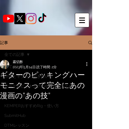
記事
全ての記事
霧切酢
全ての記事
2023年5月14日
読了時間: 2分
ギターのピッキングハー
SNSとギターの向き合い方
モニクスって完全にあの
サークルピッキングのやり方・まとめ
漫画の”あの技”
ギターについて
KEMPERおすすめRig・使い方
SubmitHub
DTMレッスン