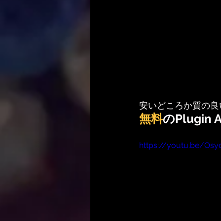
安いどころか質の良
無料
のPlugin
https://youtu.be/Os