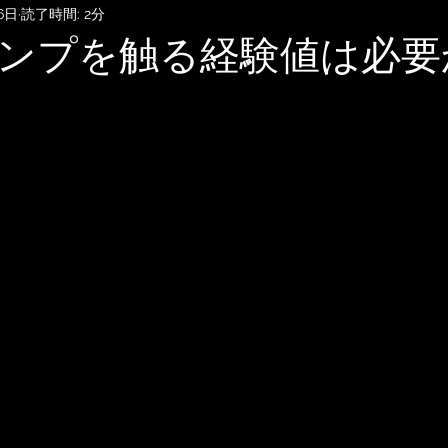
6日
読了時間: 2分
SubmitHub
DTMレッスン
音楽知識・音楽関連記事
ンプを触る経験値は必要
記録
音楽映画、MV考察
音楽系詐欺、体験談
自宅
雑談
無料BGM
趣味・ファッション