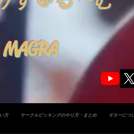
りす＠る〜む
 MAGRA
合い方
サークルピッキングのやり方・まとめ
ギターにつ