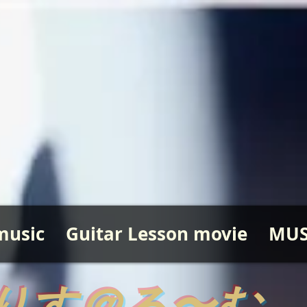
music
Guitar Lesson movie
MUS