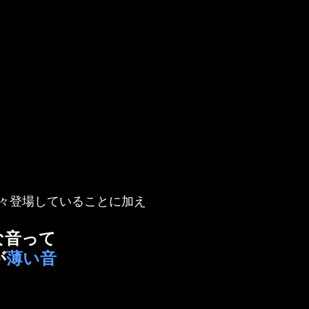
々登場していることに加え
な音って
が
薄い音