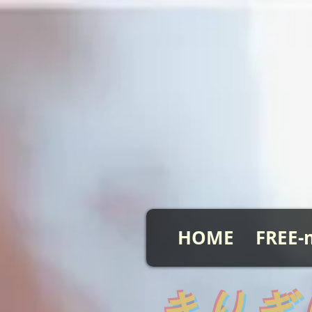
HOME
FREE-
​