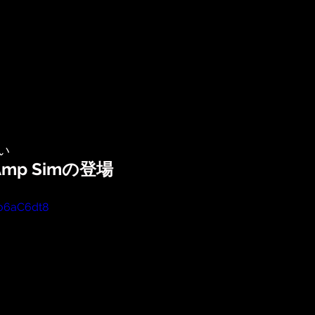
い
 Amp Simの登場
yo6aC6dt8