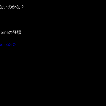
ないのかな？
Simの登場
0dle0XrQ