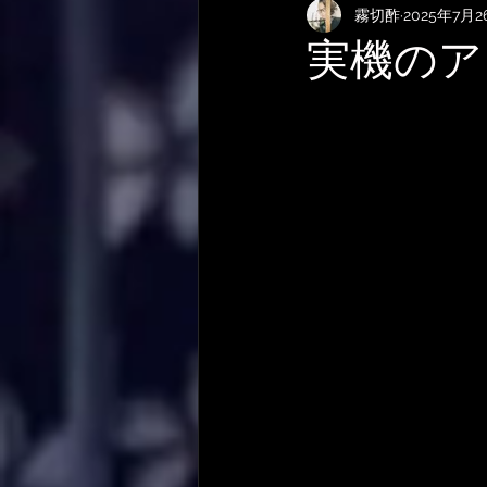
霧切酢
2025年7月2
KEMPERおすすめRig・使い方
実機のア
サメ映画
やってみた・活動
作曲技法
作詞について