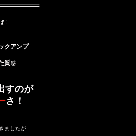
ば！
ックアンプ
た質
感
出すのが
ー
さ！
きましたが