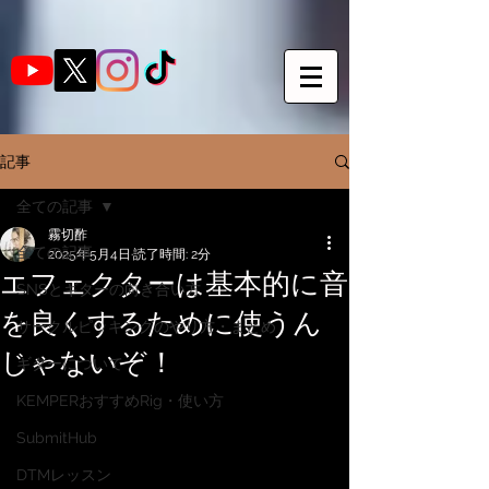
記事
全ての記事
霧切酢
全ての記事
2025年5月4日
読了時間: 2分
エフェクターは基本的に音
SNSとギターの向き合い方
を良くするために使うん
サークルピッキングのやり方・まとめ
じゃないぞ！
ギターについて
KEMPERおすすめRig・使い方
SubmitHub
DTMレッスン