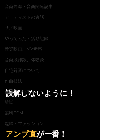
音楽知識・音楽関連記事
アーティストの逸話
サメ映画
やってみた・活動記録
音楽映画、MV考察
音楽系詐欺、体験談
自宅録音について
作曲技法
誤解しないように！
作詞について
雑談
無料BGM
趣味・ファッション
アンプ直
が一番！