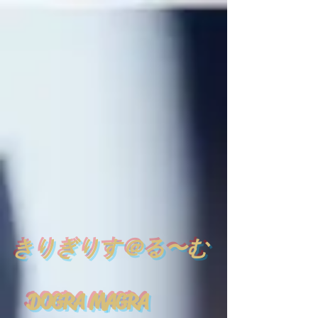
​
きりぎりす＠る〜む
DOGRA MAGRA