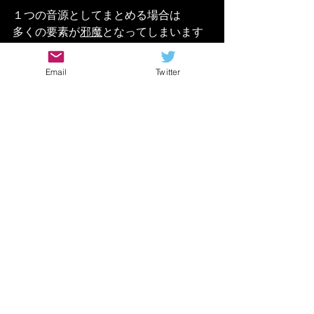
１つの音源としてまとめる場合は
多くの要素が
邪魔
となってしまいます
Email
Twitter
エフェクターもこれと同じような感覚
で
調整のために使用することで
全体のバランスをよくすることが出来
ます
「アンプ直が一番！」
みたいに言ってる人でも
ライブではPAで音をいじられますし
音源ではガッツリ加工されます（笑