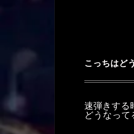
こっちはど
速弾きする
どうなって