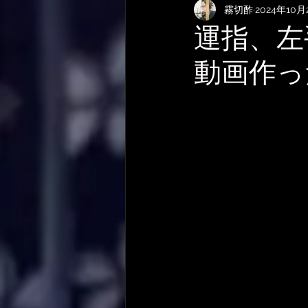
霧切酢
2024年10月
KEMPERおすすめRig・使い方
運指、左
動画作っ
サメ映画
やってみた・活動
作曲技法
作詞について