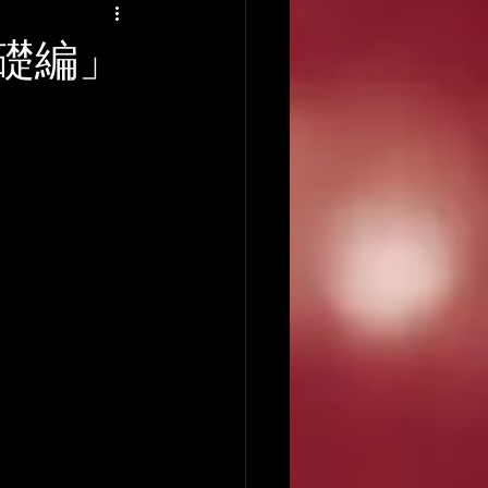
アーティストの逸話
礎編」
録音について