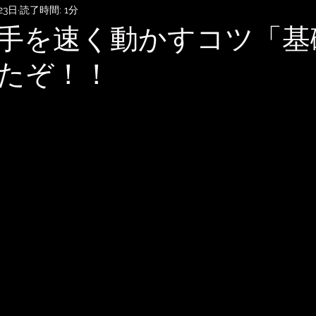
23日
読了時間: 1分
SubmitHub
DTMレッスン
音楽知識・音楽関連記事
手を速く動かすコツ「基
たぞ！！
記録
音楽映画、MV考察
音楽系詐欺、体験談
自宅
雑談
無料BGM
趣味・ファッション