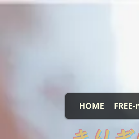
HOME
FREE-
​