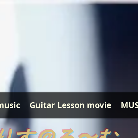
music
Guitar Lesson movie
MUS