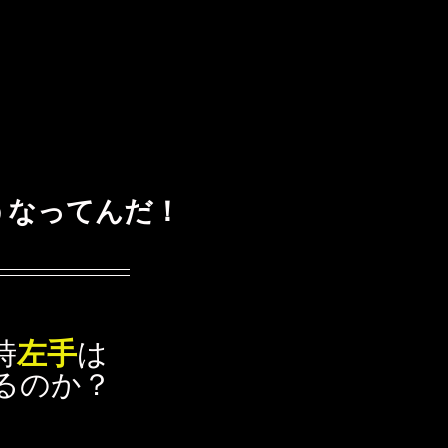
うなってんだ！
時
左手
は
るのか？