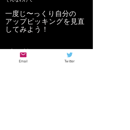
一度じ〜っくり自分の
アップピッキングを見直
してみよう！
と言うお話でしたー！！
Email
Twitter
ギターレッスン動画
ギター 速弾き コツ
ギター 速弾き 練習
ギター 速弾き やり方
ギター サークルピッキング 練習
サークルピッキング やり方
サークルピッキング 練習
サークルピッキング コツ
ギター 人差し指 屈伸
ギター 高速ピッキング 練習
ギター フルピッキング 練習
ギター 指の屈伸 ピッキング
ギター 屈伸ピッキング 練習