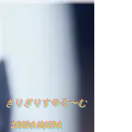
​
きりぎりす＠る〜む
DOGRA MAGRA