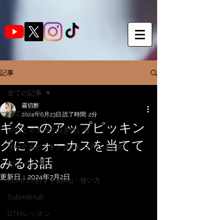
記事
全ての記事
霧切酢
全ての記事
2024年6月23日
読了時間: 2分
ギターのアップピッキン
SNSとギターの向き合い方
グにフォーカスを当てて
サークルピッキングのやり方・まとめ
みるお話
ギターについて
更新日：
2024年7月2日
KEMPERおすすめRig・使い方
SubmitHub
DTMレッスン