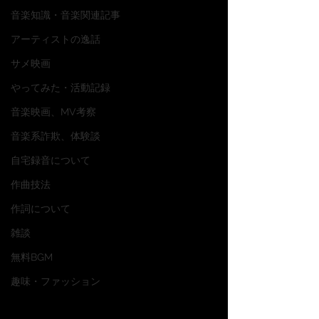
音楽知識・音楽関連記事
アーティストの逸話
サメ映画
やってみた・活動記録
音楽映画、MV考察
音楽系詐欺、体験談
自宅録音について
作曲技法
作詞について
雑談
無料BGM
趣味・ファッション