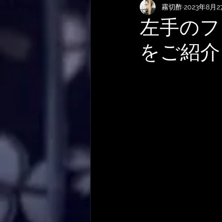
霧切酢
2023年8月2
KEMPERおすすめRig・使い方
左手のフ
をご紹介
サメ映画
やってみた・活動
作曲技法
作詞について