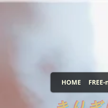
HOME
FREE-
​