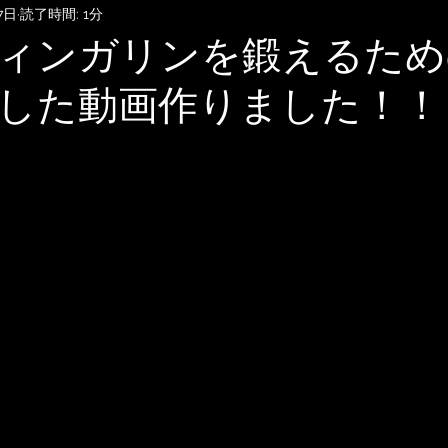
7日
読了時間: 1分
SubmitHub
DTMレッスン
音楽知識・音楽関連記事
ィンガリンを鍛えるため
した動画作りました！！
記録
音楽映画、MV考察
音楽系詐欺、体験談
自宅
雑談
無料BGM
趣味・ファッション