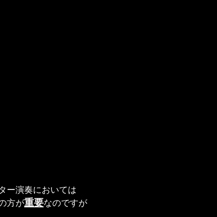
ター演奏においては
重要
の方が
なのですが