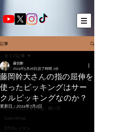
記事
全ての記事
霧切酢
全ての記事
2024年5月26日
読了時間: 2分
藤岡幹大さんの指の屈伸を
SNSとギターの向き合い方
使ったピッキングはサー
サークルピッキングのやり方・まとめ
クルピッキングなのか？
ギターについて
更新日：
2024年7月2日
KEMPERおすすめRig・使い方
SubmitHub
DTMレッスン