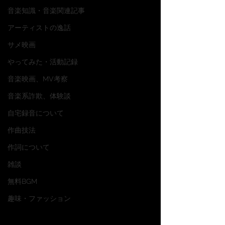
音楽知識・音楽関連記事
アーティストの逸話
サメ映画
やってみた・活動記録
音楽映画、MV考察
音楽系詐欺、体験談
自宅録音について
作曲技法
作詞について
雑談
無料BGM
趣味・ファッション