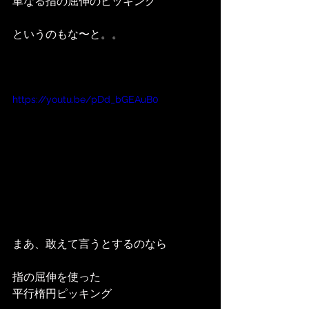
単なる指の屈伸のピッキング
というのもな〜と。。
https://youtu.be/pDd_bGEAuB0
まあ、敢えて言うとするのなら
指の屈伸を使った
平行楕円ピッキング