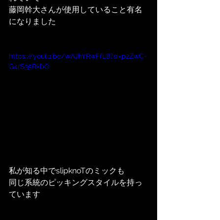
藤岡幹大さんが使用していること有名
になりました
https://youtu.be/wAJhYRwFfL8?si=p2ZwC-
G4rS35RkbO
私が知る中でslipknoTのミックも
同じ系統のピッキングスタイルを持っ
ています