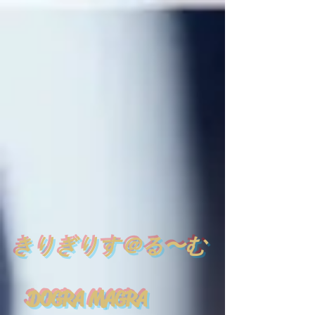
​
きりぎりす＠る〜む
DOGRA MAGRA