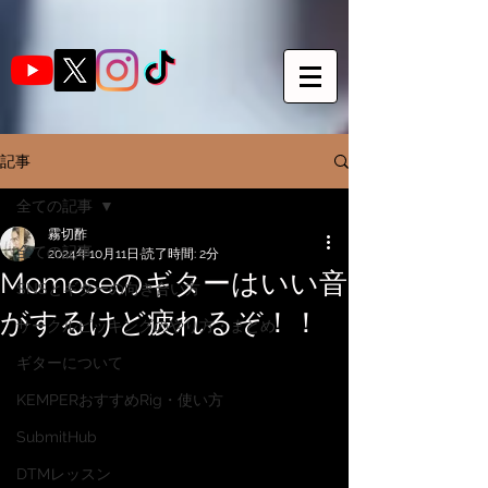
記事
全ての記事
霧切酢
全ての記事
2024年10月11日
読了時間: 2分
Momoseのギターはいい音
SNSとギターの向き合い方
がするけど疲れるぞ！！
サークルピッキングのやり方・まとめ
ギターについて
KEMPERおすすめRig・使い方
SubmitHub
DTMレッスン