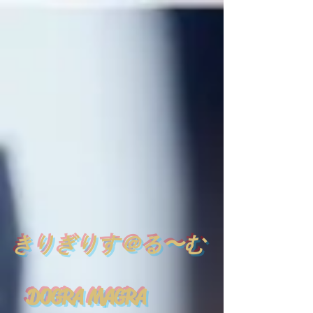
​
きりぎりす＠る〜む
DOGRA MAGRA