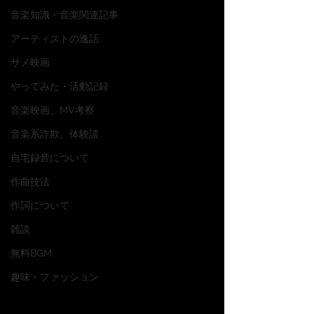
音楽知識・音楽関連記事
アーティストの逸話
サメ映画
やってみた・活動記録
音楽映画、MV考察
音楽系詐欺、体験談
自宅録音について
作曲技法
作詞について
雑談
無料BGM
趣味・ファッション