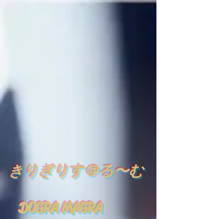
​
きりぎりす＠る〜む
DOGRA MAGRA