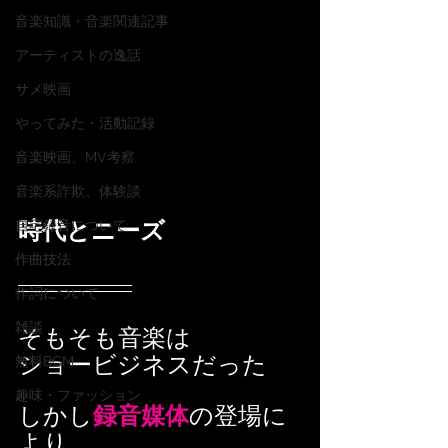
音楽知識・音楽関連記事
アーティストの逸話
サメ映画
やってみた・活動記録
音楽映画、MV考察
音楽系詐欺、体験談
時代とニーズ
自宅録音について
作曲技法
作詞について
雑談
そもそも音楽は
ショービジネスだった
無料BGM
趣味・ファッション
しかし
録音媒体
の登場に
より