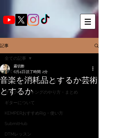
記事
全ての記事
霧切酢
全ての記事
6月4日
読了時間: 2分
音楽を消耗品とするか芸術
SNSとギターの向き合い方
とするか
サークルピッキングのやり方・まとめ
ギターについて
KEMPERおすすめRig・使い方
SubmitHub
DTMレッスン