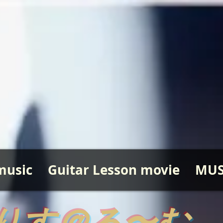
music
Guitar Lesson movie
MUS