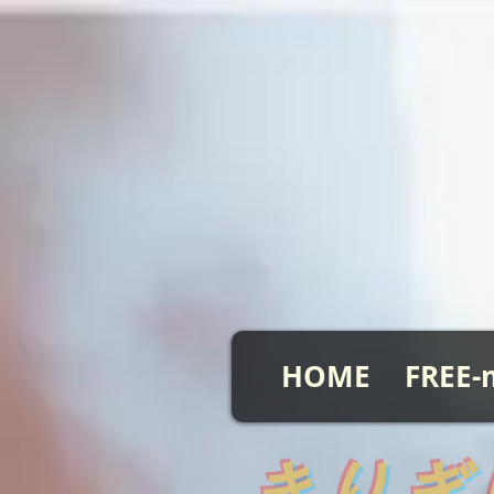
HOME
FREE-
​