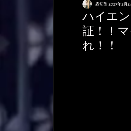
霧切酢
2023年2月2
KEMPERおすすめRig・使い方
ハイエン
証！！マ
サメ映画
やってみた・活動
れ！！
作曲技法
作詞について