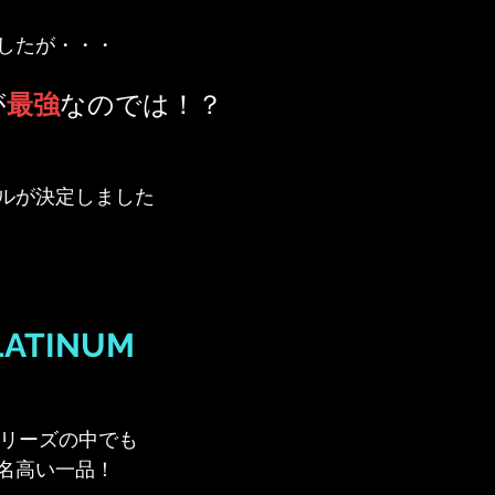
したが・・・
が
最強
なのでは！？
ルが決定しました
LATINUM
シリーズの中でも
名高い一品！