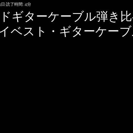
4日
読了時間: 4分
SubmitHub
DTMレッスン
音楽知識・音楽関連記事
ドギターケーブル弾き比
イベスト・ギターケーブ
記録
音楽映画、MV考察
音楽系詐欺、体験談
自宅
雑談
無料BGM
趣味・ファッション