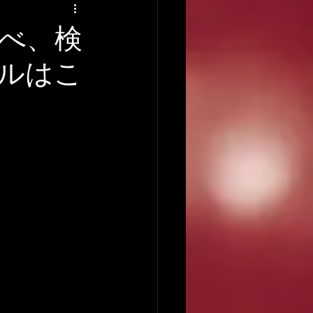
アーティストの逸話
べ、検
ルはこ
録音について