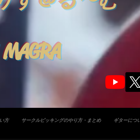
りす＠る〜む
 MAGRA
合い方
サークルピッキングのやり方・まとめ
ギターにつ