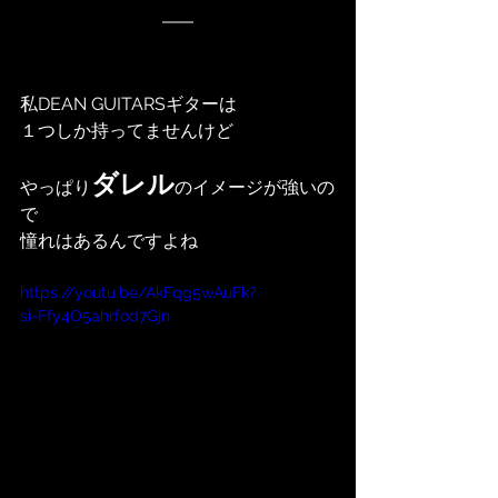
私DEAN GUITARSギターは
１つしか持ってませんけど
ダレル
やっぱり
のイメージが強いの
で
憧れはあるんですよね
https://youtu.be/AkFqg5wAuFk?
si=Ffy4O5ahrfod7Gjn