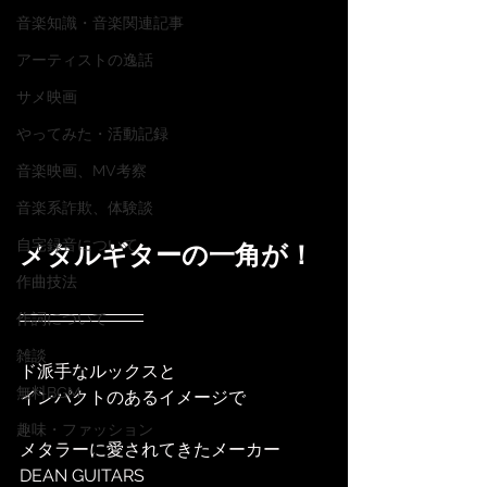
音楽知識・音楽関連記事
アーティストの逸話
サメ映画
やってみた・活動記録
音楽映画、MV考察
音楽系詐欺、体験談
自宅録音について
メタルギターの一角が！
作曲技法
作詞について
雑談
ド派手なルックスと
無料BGM
インパクトのあるイメージで
趣味・ファッション
メタラーに愛されてきたメーカー
DEAN GUITARS