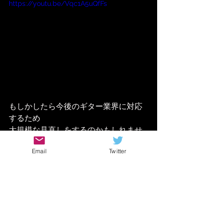
https://youtu.be/Vqc1A5uQfFs
もしかしたら今後のギター業界に対応
するため
大規模な見直しをするのかもしれませ
ん
Email
Twitter
取り敢えずメーカーの動向を見守りつ
つ
サポートできる人はサポートする