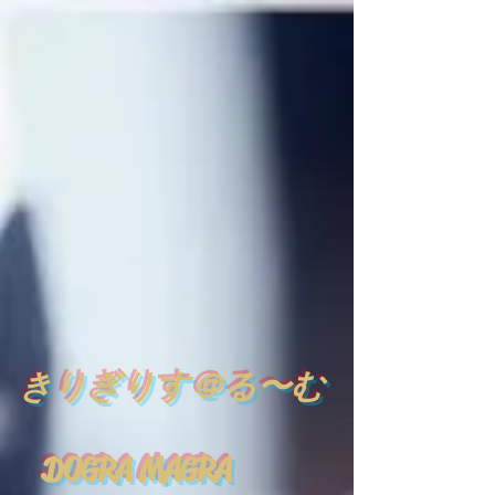
​
きりぎりす＠る〜む
DOGRA MAGRA