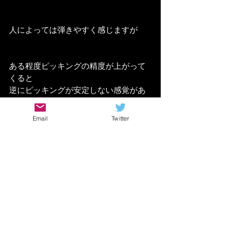
人によっては弾きやすく感じますが
ある程度ピッキングの精度が上がって
くると
逆にピッキングが安定しない感覚があ
ります
Email
Twitter
これはギターのネック寄りで
弾いてる感じと似てるんですよね
ブリッジ寄りの部分で弾くことと
硬く分厚いピックで弾くことは