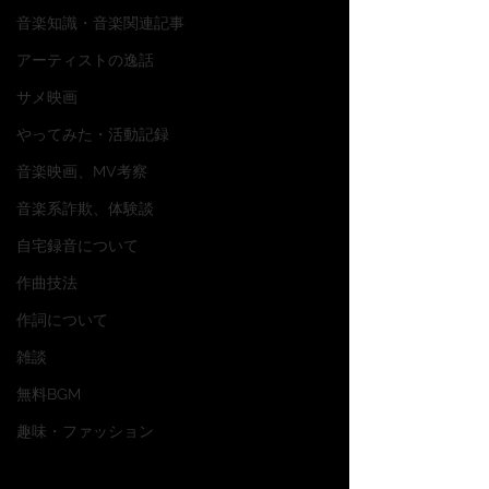
音楽知識・音楽関連記事
アーティストの逸話
サメ映画
やってみた・活動記録
音楽映画、MV考察
音楽系詐欺、体験談
自宅録音について
作曲技法
作詞について
雑談
無料BGM
趣味・ファッション