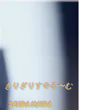
​
きりぎりす＠る〜む
DOGRA MAGRA