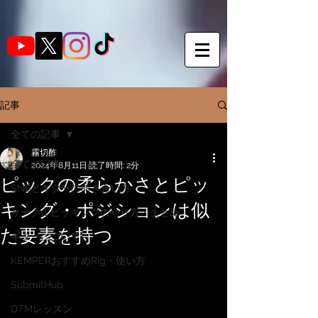
記事
全ての記事
霧切酢
全ての記事
2024年8月11日
読了時間: 2分
ピックの柔らかさとピッ
SNSとギターの向き合い方
キング・ポジションは似
サークルピッキングのやり方・まとめ
た要素を持つ
ギターについて
KEMPERおすすめRig・使い方
SubmitHub
DTMレッスン