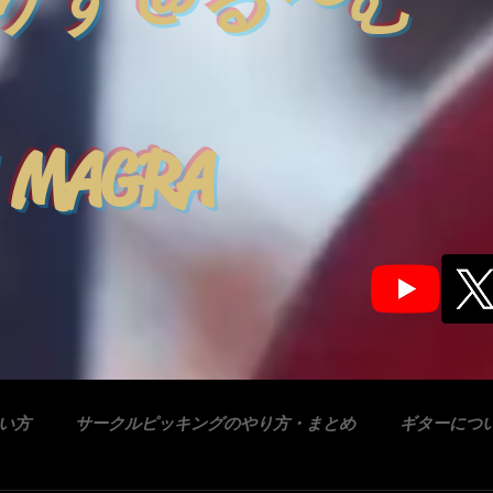
りす＠る〜む
 MAGRA
合い方
サークルピッキングのやり方・まとめ
ギターにつ