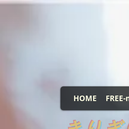
HOME
FREE-
​