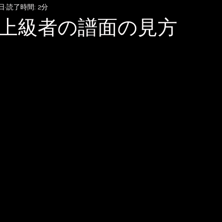
5日
読了時間: 2分
SubmitHub
DTMレッスン
音楽知識・音楽関連記事
上級者の譜面の見方
記録
音楽映画、MV考察
音楽系詐欺、体験談
自宅
雑談
無料BGM
趣味・ファッション