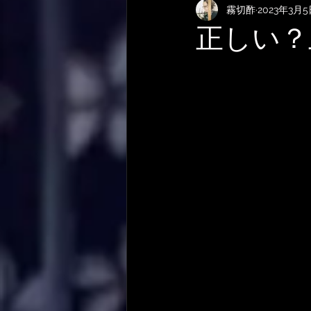
霧切酢
2023年3月
KEMPERおすすめRig・使い方
正しい？
サメ映画
やってみた・活動
作曲技法
作詞について