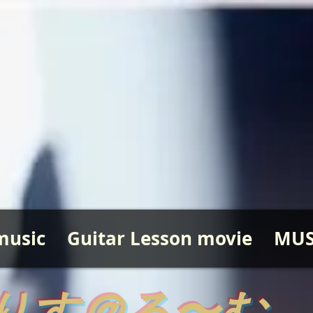
music
Guitar Lesson movie
MUS