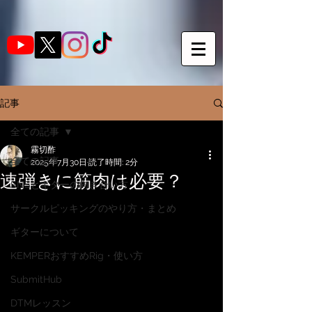
記事
全ての記事
霧切酢
全ての記事
2025年7月30日
読了時間: 2分
速弾きに筋肉は必要？
SNSとギターの向き合い方
サークルピッキングのやり方・まとめ
ギターについて
KEMPERおすすめRig・使い方
SubmitHub
DTMレッスン