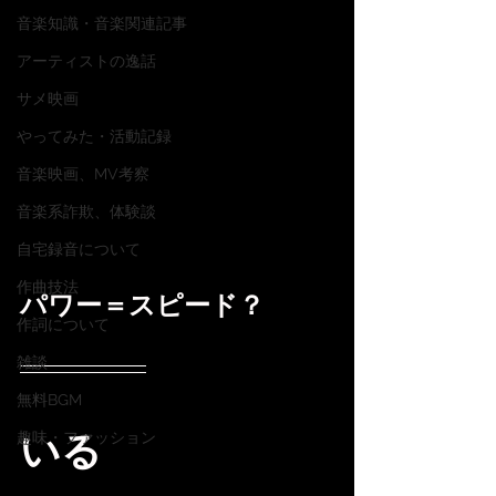
音楽知識・音楽関連記事
アーティストの逸話
サメ映画
やってみた・活動記録
音楽映画、MV考察
音楽系詐欺、体験談
自宅録音について
作曲技法
パワー＝スピード？
作詞について
雑談
無料BGM
いる
趣味・ファッション