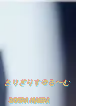
​
きりぎりす＠る〜む
DOGRA MAGRA