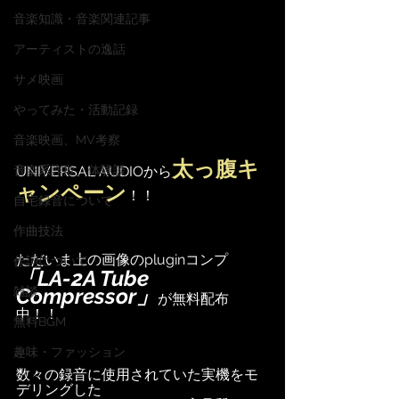
音楽知識・音楽関連記事
アーティストの逸話
サメ映画
やってみた・活動記録
音楽映画、MV考察
太っ腹キ
音楽系詐欺、体験談
UNIVERSAL AUDIOから
ャンペーン
！！
自宅録音について
作曲技法
ただいま上の画像のpluginコンプ
作詞について
「LA-2A Tube 
Compressor」
雑談
が無料配布
中！！
無料BGM
趣味・ファッション
数々の録音に使用されていた実機をモ
デリングした