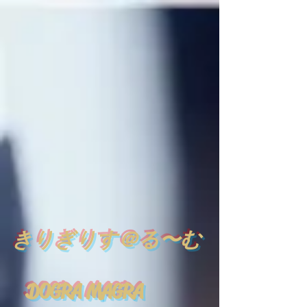
​
きりぎりす＠る〜む
DOGRA MAGRA