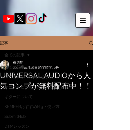
記事
全ての記事
霧切酢
全ての記事
2023年10月26日
読了時間: 2分
UNIVERSAL AUDIOから人
SNSとギターの向き合い方
気コンプが無料配布中！！
サークルピッキングのやり方・まとめ
ギターについて
KEMPERおすすめRig・使い方
SubmitHub
DTMレッスン