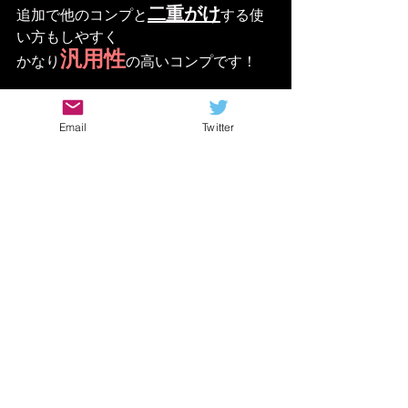
二重がけ
追加で他のコンプと
する使
い方もしやすく
汎用性
かなり
の高いコンプです！
Email
Twitter
これ１つあるだけで音源のクオリティ
は
１つ上に上がること間違いなし！！
ぜひチェックしてみてくださいね
ー！！
https://youtu.be/I2MAnOWSlfo