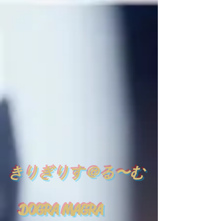
​
きりぎりす＠る〜む
DOGRA MAGRA