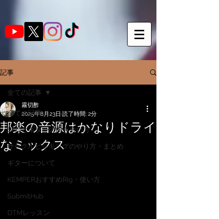
記事
全ての記事
霧切酢
全ての記事
2025年8月23日
読了時間: 2分
邦楽の音源はかなりドライ
SNSとギターの向き合い方
なミックス
サークルピッキングのやり方・まとめ
ギターについて
KEMPERおすすめRig・使い方
SubmitHub
DTMレッスン