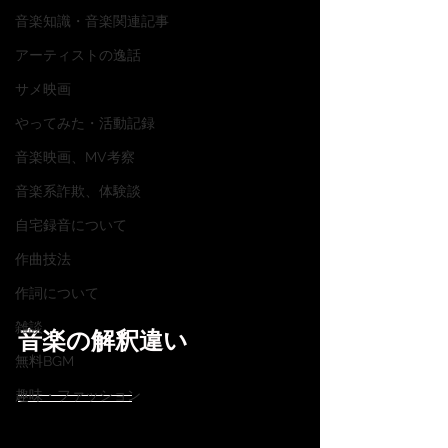
音楽知識・音楽関連記事
アーティストの逸話
サメ映画
やってみた・活動記録
音楽映画、MV考察
音楽系詐欺、体験談
自宅録音について
作曲技法
作詞について
雑談
音楽の解釈違い
無料BGM
趣味・ファッション