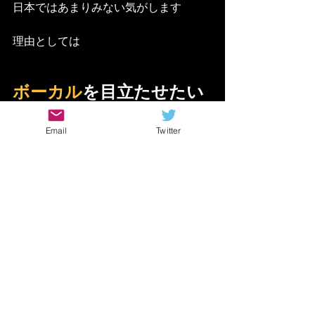
日本ではあまりみない気がします
理由としては
ボーカル
を目立たせたい
から
Email
Twitter
なのかな〜と勝手に予想しております
（笑
Reverbを取り敢えず抑え気味にすれば
邦楽っぽく聞こえるのはあるあるです
ね