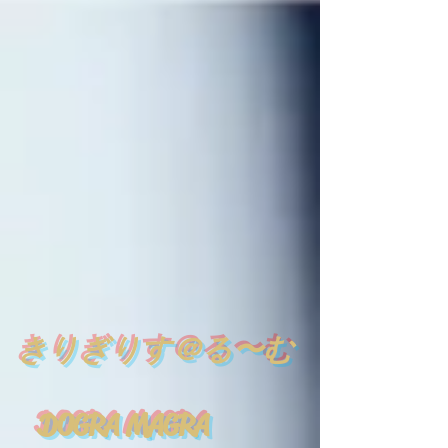
​
きりぎりす＠る〜む
DOGRA MAGRA