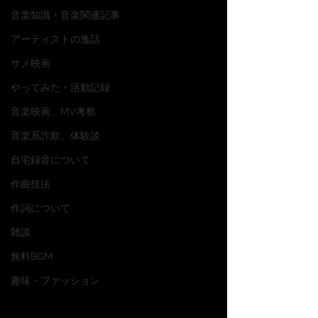
音楽知識・音楽関連記事
アーティストの逸話
サメ映画
やってみた・活動記録
音楽映画、MV考察
音楽系詐欺、体験談
自宅録音について
作曲技法
作詞について
雑談
無料BGM
趣味・ファッション