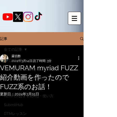
記事
全ての記事
霧切酢
全ての記事
2024年3月14日
読了時間: 3分
VEMURAM myriad FUZZ
SNSとギターの向き合い方
紹介動画を作ったので
サークルピッキングのやり方・まとめ
FUZZ系のお話！
ギターについて
更新日：
2024年3月15日
KEMPERおすすめRig・使い方
SubmitHub
DTMレッスン