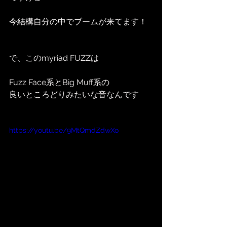
今結構自分の中でブームが来てます！
で、このmyriad FUZZは
Fuzz Face系とBig Muff系の
良いところどりみたいな音なんです
https://youtu.be/9MtQmdZdwXo