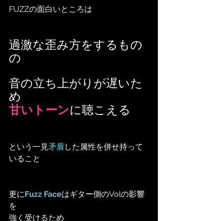
FUZZの面白いところは
過激な歪み方をするもの
の
音の立ち上がりが遅いた
め
甘いトーン
に聴こえる
という一見
矛盾
した属性を併せ持って
いること
更に
Fuzz Face
はギター側のVolの影響
を
強く受けるため