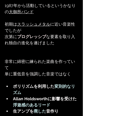
1987年から活動しているというかなり
の
大御所バンド
初期は
スラッシュメタル
に近い音楽性
でしたが
次第に
プログレッシブ
な要素を取り入
れ独自の進化を遂げました
非常に綿密に練られた楽曲を作ってい
て
単に重低音を強調した音楽ではなく
ポリリズムを利用した
変則的なリ
ズム
Allan Holdsworthに影響を受けた
浮遊感のあるリード
生アンプを
廃した
音作り