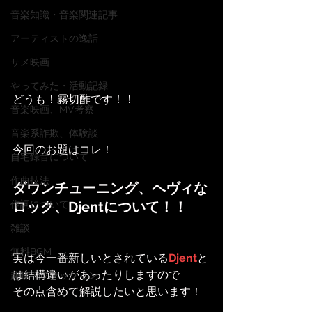
音楽知識・音楽関連記事
アーティストの逸話
サメ映画
やってみた・活動記録
どうも！霧切酢です！！
音楽映画、MV考察
音楽系詐欺、体験談
今回のお題はコレ！
自宅録音について
作曲技法
ダウンチューニング、ヘヴィな
ロック、Djentについて！！
作詞について
雑談
無料BGM
実は今一番新しいとされている
Djent
と
は結構違いがあったりしますので
趣味・ファッション
その点含めて解説したいと思います！