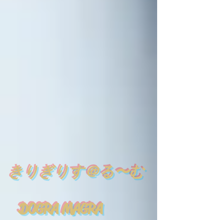
​
きりぎりす＠る〜む
DOGRA MAGRA