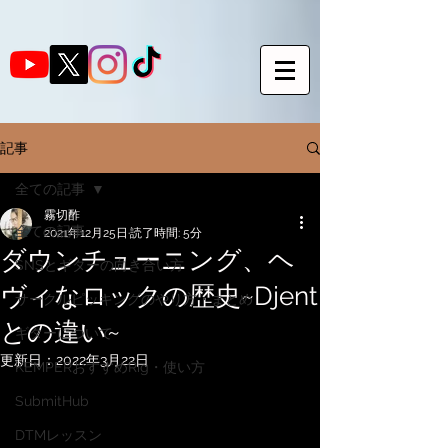
記事
全ての記事
霧切酢
全ての記事
2021年12月25日
読了時間: 5分
ダウンチューニング、ヘ
SNSとギターの向き合い方
ヴィなロックの歴史~Djent
サークルピッキングのやり方・まとめ
との違い~
ギターについて
更新日：
2022年3月22日
KEMPERおすすめRig・使い方
SubmitHub
DTMレッスン