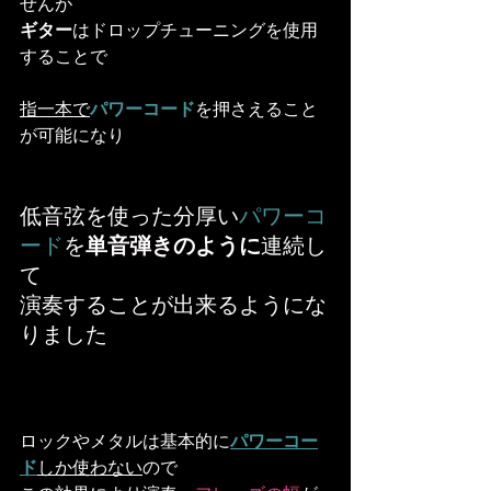
せんが
ギター
はドロップチューニングを使用
することで
指一本で
パワーコード
を押さえること
が可能になり
低音弦を使った分厚い
パワーコ
ード
を
単音弾きのように
連続し
て
演奏することが出来るようにな
りました
ロックやメタルは基本的に
パワーコー
ド
しか使わない
ので