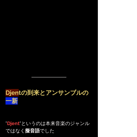
Djen
tの到来とアンサンブルの
一新
"
Djent
"というのは本来音楽のジャンル
ではなく
擬音語
でした