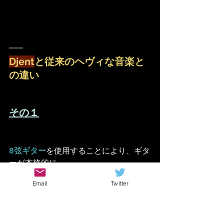
Djent
と従来のヘヴィな音楽と
の違い
その１
8弦ギター
を使用することにより、ギタ
ーが本格的に
ベースの音域
を埋めるようになりまし
Email
Twitter
た
その為