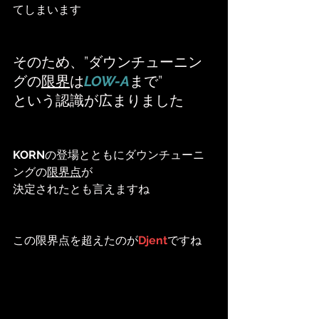
てしまいます
そのため、”ダウンチューニン
グの
限界
は
LOW-A
まで”
という認識が広まりました
KORN
の登場とともにダウンチューニ
ングの
限界点
が
決定されたとも言えますね
この限界点を超えたのが
Djent
ですね