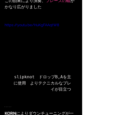
この効果により演奏、
フレーズの幅
が
かなり広がりました
https://youtu.be/HuKgFAAqtW8
slipknot　ドロップB,Aを主
に使用　よりテクニカルなプレ
イが目立つ
KORN
によりダウンチューニングが一