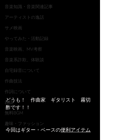
音楽知識・音楽関連記事
アーティストの逸話
サメ映画
やってみた・活動記録
音楽映画、MV考察
音楽系詐欺、体験談
自宅録音について
作曲技法
作詞について
どうも！　作曲家　ギタリスト　霧切
雑談
酢です！！
無料BGM
趣味・ファッション
今回はギター・ベースの
便利アイテム