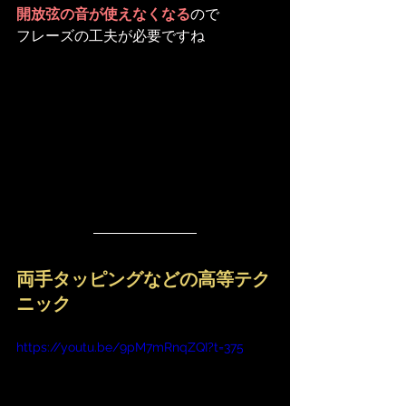
開放弦の音が使えなくなる
ので
フレーズの工夫が必要ですね
両手タッピングなどの高等テク
ニック
https://youtu.be/9pM7mRnqZQI?t=375