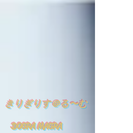
​
きりぎりす＠る〜む
DOGRA MAGRA