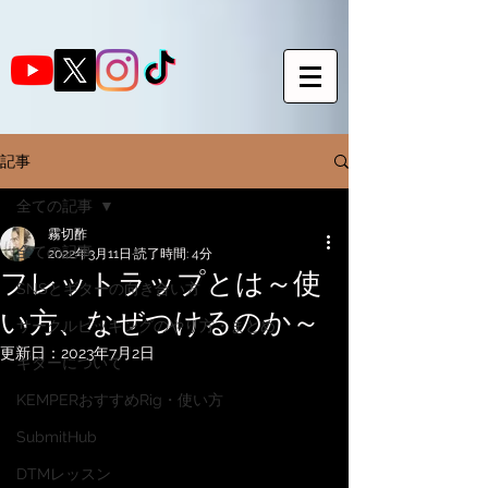
記事
全ての記事
霧切酢
全ての記事
2022年3月11日
読了時間: 4分
フレットラップとは～使
SNSとギターの向き合い方
い方、なぜつけるのか～
サークルピッキングのやり方・まとめ
更新日：
2023年7月2日
ギターについて
KEMPERおすすめRig・使い方
SubmitHub
DTMレッスン