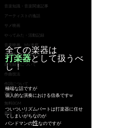
音楽知識・音楽関連記事
アーティストの逸話
サメ映画
やってみた・活動記録
音楽映画、MV考察
全ての楽器は
音楽系詐欺、体験談
打楽器
として扱うべ
し！
自宅録音について
作曲技法
作詞について
極端な話ですが
雑談
個人的な演奏における信条ですw
無料BGM
ついついリズムパートは打楽器に任せ
趣味・ファッション
てしまいがちなのが
性
バンドマンの
なのですが