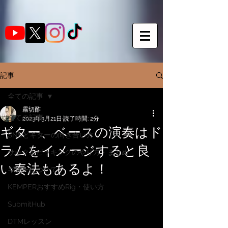
記事
全ての記事
霧切酢
全ての記事
2023年3月21日
読了時間: 2分
ギター、ベースの演奏はド
SNSとギターの向き合い方
ラムをイメージすると良
サークルピッキングのやり方・まとめ
い奏法もあるよ！
ギターについて
KEMPERおすすめRig・使い方
SubmitHub
DTMレッスン