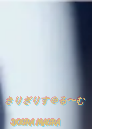
​
きりぎりす＠る〜む
DOGRA MAGRA