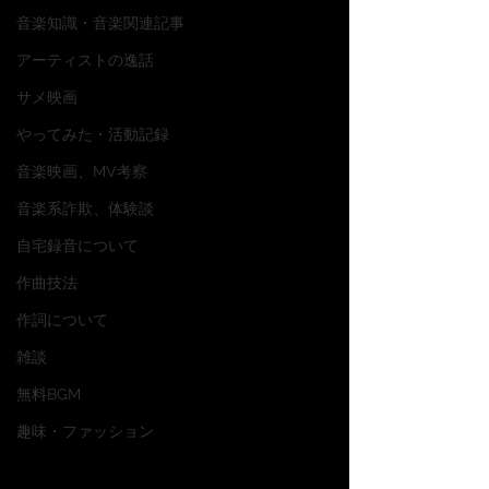
音楽知識・音楽関連記事
アーティストの逸話
サメ映画
やってみた・活動記録
音楽映画、MV考察
音楽系詐欺、体験談
自宅録音について
作曲技法
作詞について
雑談
無料BGM
趣味・ファッション