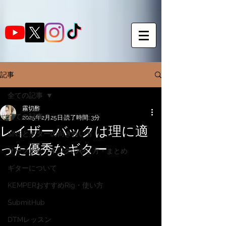
記事
全ての記事
霧切酢
全ての記事
2025年2月25日
読了時間: 3分
レイザーバックは理に適
SNSとギターの向き合い方
った優秀なギター
サークルピッキングのやり方・まとめ
ギターについて
KEMPERおすすめRig・使い方
SubmitHub
DTMレッスン