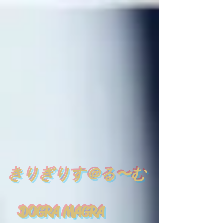
​
きりぎりす＠る〜む
DOGRA MAGRA