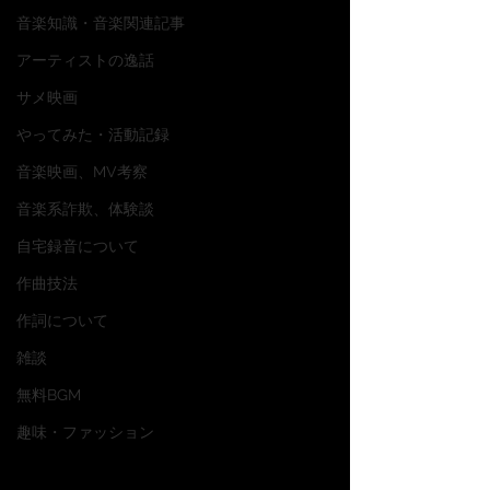
音楽知識・音楽関連記事
アーティストの逸話
サメ映画
やってみた・活動記録
音楽映画、MV考察
音楽系詐欺、体験談
自宅録音について
作曲技法
作詞について
雑談
無料BGM
趣味・ファッション