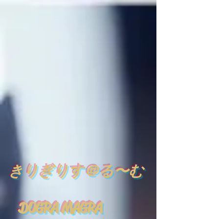
​
きりぎりす＠る〜む
DOGRA MAGRA