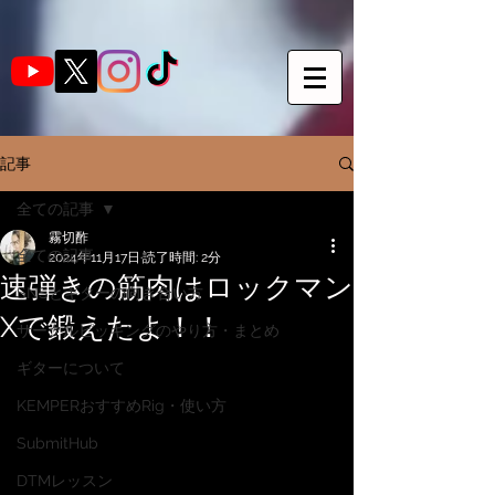
記事
全ての記事
霧切酢
全ての記事
2024年11月17日
読了時間: 2分
速弾きの筋肉はロックマン
SNSとギターの向き合い方
Xで鍛えたよ！！
サークルピッキングのやり方・まとめ
ギターについて
KEMPERおすすめRig・使い方
SubmitHub
DTMレッスン