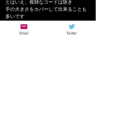
とはいえ、複雑なコードは除き
手の大きさをカバーして出来ることも
多いです
Email
Twitter
手が小さい人は
それを会得するのが
大変
というのが本当のところでしょうか！
手の小さい人はスタート時
点や
別途頑張らなければならな
いことがある