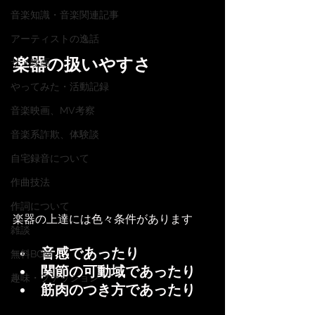
音楽知識・音楽関連記事
アーティストの逸話
楽器の扱いやすさ
サメ映画
やってみた・活動記録
音楽映画、MV考察
音楽系詐欺、体験談
自宅録音について
作曲技法
作詞について
楽器の上達には色々条件があります
雑談
音感であったり
無料BGM
関節の可動域であったり
趣味・ファッション
筋肉のつき方であったり