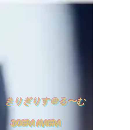
​
きりぎりす＠る〜む
DOGRA MAGRA