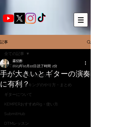
記事
全ての記事
霧切酢
全ての記事
2023年10月22日
読了時間: 2分
手が大きいとギターの演奏
SNSとギターの向き合い方
に有利？
サークルピッキングのやり方・まとめ
ギターについて
KEMPERおすすめRig・使い方
SubmitHub
DTMレッスン