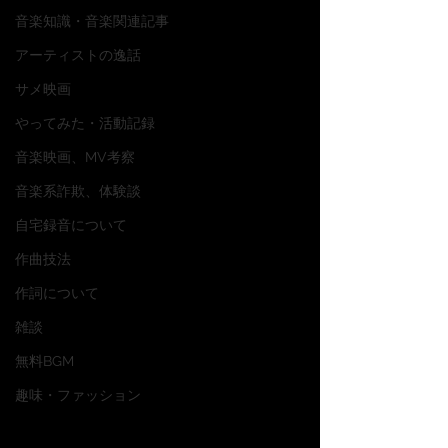
音楽知識・音楽関連記事
アーティストの逸話
サメ映画
やってみた・活動記録
音楽映画、MV考察
音楽系詐欺、体験談
自宅録音について
作曲技法
作詞について
雑談
無料BGM
趣味・ファッション