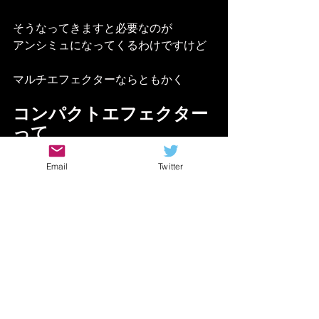
そうなってきますと必要なのが
アンシミュになってくるわけですけど
マルチエフェクターならともかく
コンパクトエフェクター
って
宅録
で使えないじゃん！
Email
Twitter
こんな壁にぶち当たって
コンパクト買うのを後悔する人も
いらっしゃるでしょう