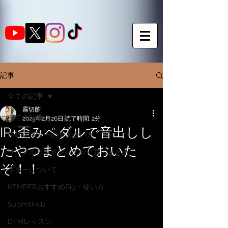
記事
全ての記事
霧切酢
全ての記事
2025年2月26日
読了時間: 2分
IR+歪みペダルで音出しし
SNSとギターの向き合い方
たやつまとめておいた
サークルピッキングのやり方・まとめ
ぞ！！
ギターについて
KEMPERおすすめRig・使い方
SubmitHub
DTMレッスン