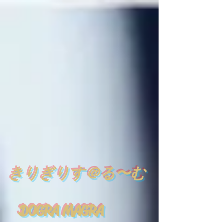
​
きりぎりす＠る〜む
DOGRA MAGRA