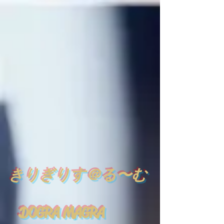
​
きりぎりす＠る〜む
DOGRA MAGRA