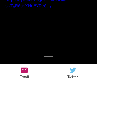
si=T9B6uoXH08YRe6J5
では
Email
Twitter
そんな下地を持った我々が
音楽を演奏するとどうなるのか？
おそらく無意識下レベル
で
数学的に音を扱っている