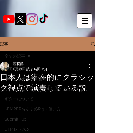
記事
全ての記事
霧切酢
全ての記事
6月27日
読了時間: 2分
日本人は潜在的にクラシッ
SNSとギターの向き合い方
ク視点で演奏している説
サークルピッキングのやり方・まとめ
ギターについて
KEMPERおすすめRig・使い方
SubmitHub
DTMレッスン