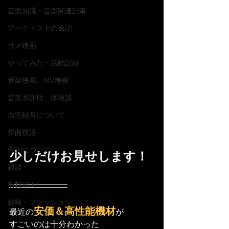
音楽知識・音楽関連記事
アーティストの逸話
サメ映画
やってみた・活動記録
音楽映画、MV考察
音楽系詐欺、体験談
自宅録音について
作曲技法
作詞について
少しだけお見せします！
雑談
無料BGM
趣味・ファッション
安価＆高性能機材
最近の
が
すごいのは十分わかった