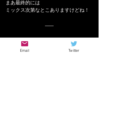
まあ最終的には
ミックス次第なとこありますけどね！
今回の曲では
Email
Twitter
ポケマスのプリセットを
あんまりいじりませんですたけど
Cabデータを変更してみたりすると
更に音作りの幅は広がります
なんだったら録音の段階では
Cabをオフにしておいて