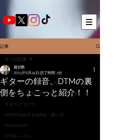
記事
全ての記事
霧切酢
全ての記事
2025年6月25日
読了時間: 2分
ギターの録音、DTMの裏
SNSとギターの向き合い方
側をちょこっと紹介！！
サークルピッキングのやり方・まとめ
ギターについて
KEMPERおすすめRig・使い方
SubmitHub
DTMレッスン