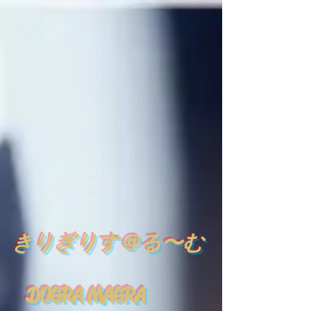
​
きりぎりす＠る〜む
DOGRA MAGRA