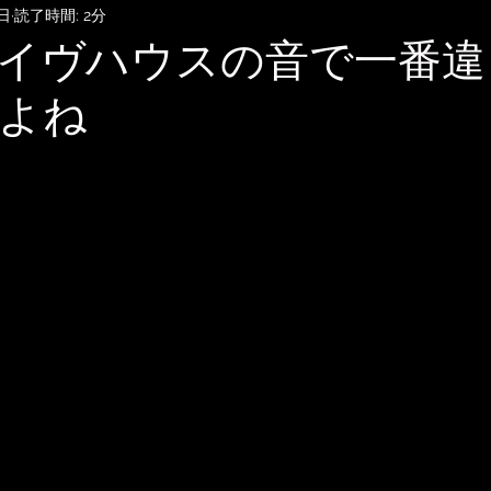
7日
読了時間: 2分
SubmitHub
DTMレッスン
音楽知識・音楽関連記事
イヴハウスの音で一番違
よね
記録
音楽映画、MV考察
音楽系詐欺、体験談
自宅
雑談
無料BGM
趣味・ファッション