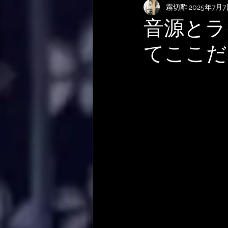
霧切酢
2025年7月
KEMPERおすすめRig・使い方
音源とラ
てここだ
サメ映画
やってみた・活動
作曲技法
作詞について