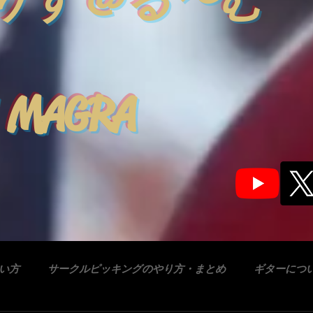
りす＠る〜む
 MAGRA
合い方
サークルピッキングのやり方・まとめ
ギターにつ