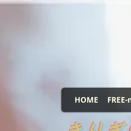
HOME
FREE-
​