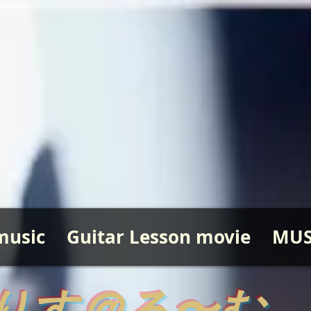
music
Guitar Lesson movie
MUS