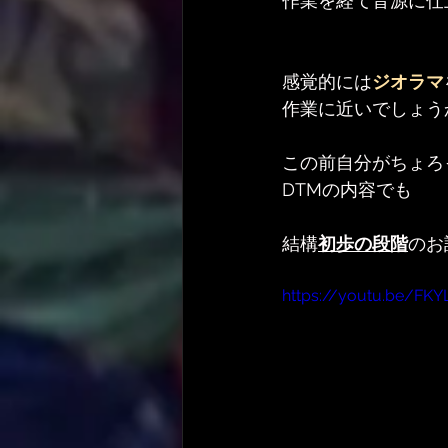
作業を経て音源に仕
感覚的には
ジオラマ
作業に近いでしょう
この前自分がちょろ
DTMの内容でも
結構
初歩の段階
のお
https://youtu.be/F