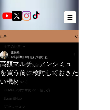
記事
全ての記事
霧切酢
全ての記事
2025年8月28日
読了時間: 3分
高額マルチ、アンシミュ
SNSとギターの向き合い方
を買う前に検討しておきた
サークルピッキングのやり方・まとめ
い機材
ギターについて
KEMPERおすすめRig・使い方
SubmitHub
DTMレッスン