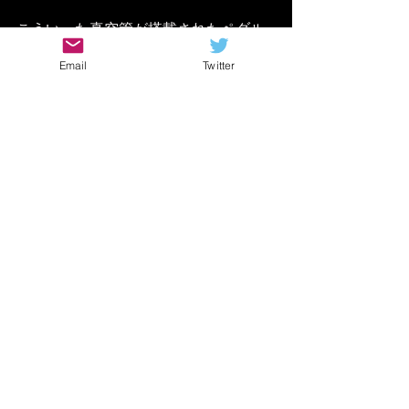
こういった真空管が搭載されたペダル
で
Email
Twitter
少し音を肉厚にしてあげる
https://youtu.be/mLyk4M2Fwvs
たったこれだけでも
安めのマルチやアンシミュの音が