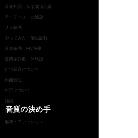
音楽知識・音楽関連記事
アーティストの逸話
サメ映画
やってみた・活動記録
音楽映画、MV考察
音楽系詐欺、体験談
自宅録音について
作曲技法
作詞について
雑談
音質の決め手
無料BGM
趣味・ファッション