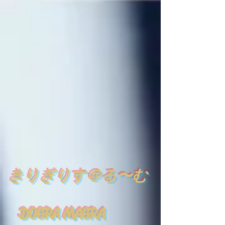
​
きりぎりす＠る〜む
DOGRA MAGRA