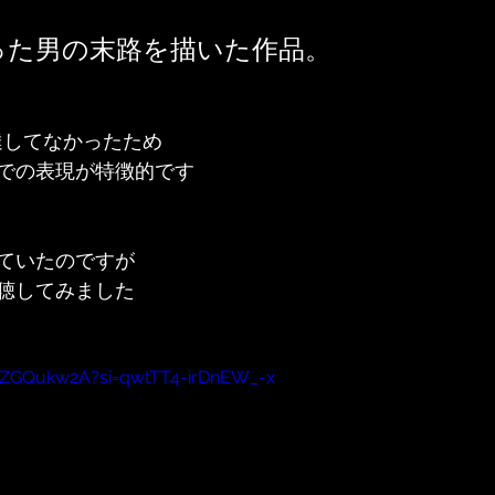
った男の末路を描いた作品。
達してなかったため
での表現が特徴的です
ていたのですが
聴してみました
mZGQukw2A?si=qwtTT4-irDnEW_-x