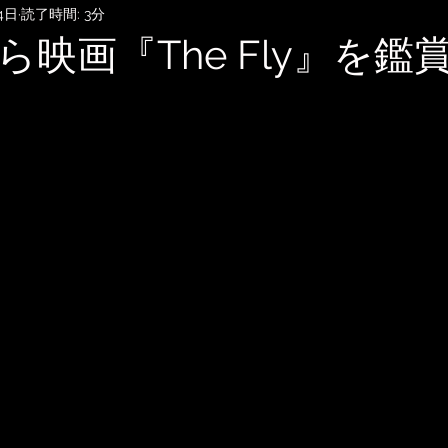
4日
読了時間: 3分
SubmitHub
DTMレッスン
音楽知識・音楽関連記事
ら映画『The Fly』を鑑
記録
音楽映画、MV考察
音楽系詐欺、体験談
自宅
雑談
無料BGM
趣味・ファッション