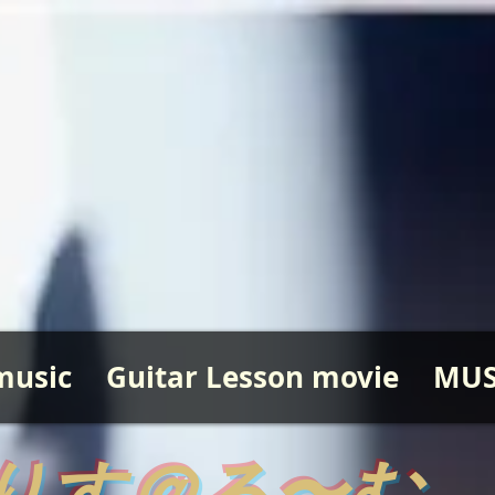
music
Guitar Lesson movie
MUS