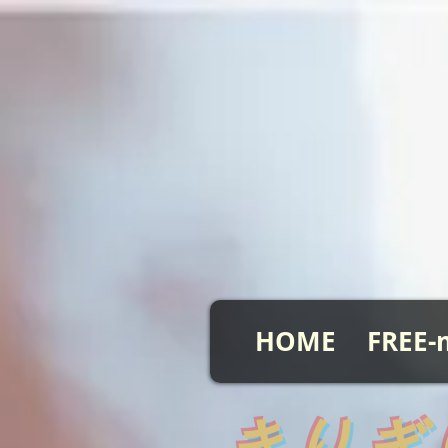
HOME
FREE-
​