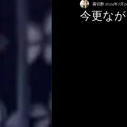
霧切酢
2024年7月2
KEMPERおすすめRig・使い方
今更なが
サメ映画
やってみた・活動
作曲技法
作詞について