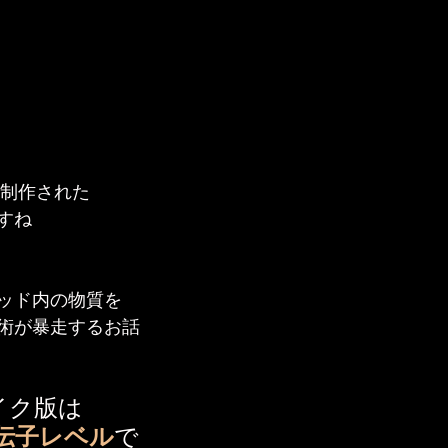
に制作された
すね
ッド内の物質を
術が暴走するお話
イク版は
伝子レベル
で