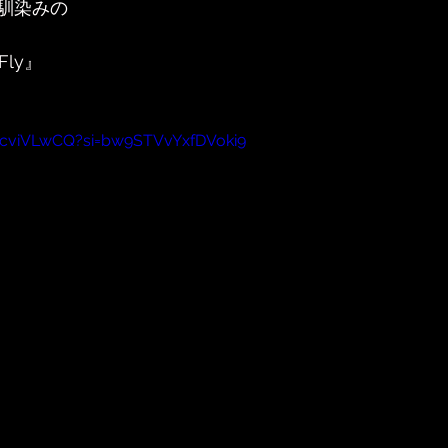
馴染みの
Fly』
NcviVLwCQ?si=bw9STVvYxfDVoki9