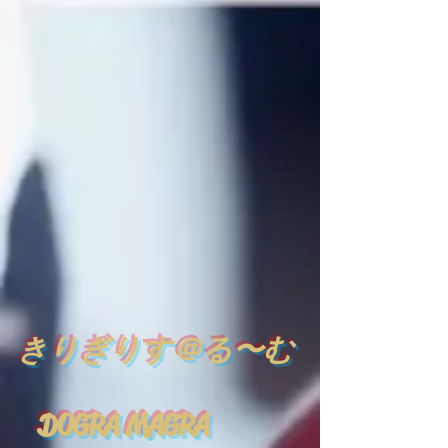
​
きりぎりす＠る〜む
DOGRA MAGRA