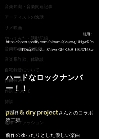
音楽知識・音楽関連記事
アーティストの逸話
サメ映画
引用：
やってみた・活動記録
https://open.spotify.com/album/4V4vA4jUH3wRRs
音楽映画、MV考察
YJfPDu4Z?si=Za_SN1wnQMKJsB_hBtWM8w
音楽系詐欺、体験談
自宅録音について
ハードなロックナンバ
作曲技法
ー！！
作詞について
雑談
pain & dry project
無料BGM
さんとのコラボ
第二弾！
趣味・ファッション
前作のゆったりとした優しい楽曲