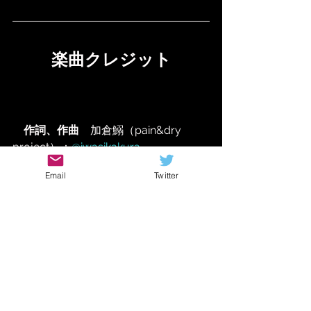
楽曲クレジット
　作詞、作曲　
加倉鰯（pain&dry 
project）：
@iwasikakura
Email
Twitter
歌
　Mieux090：
@shaula00317971
ドラム
　めたどん：
@metadon_drum
ギター、ベース
　霧切酢：
@kirigirisu_gt