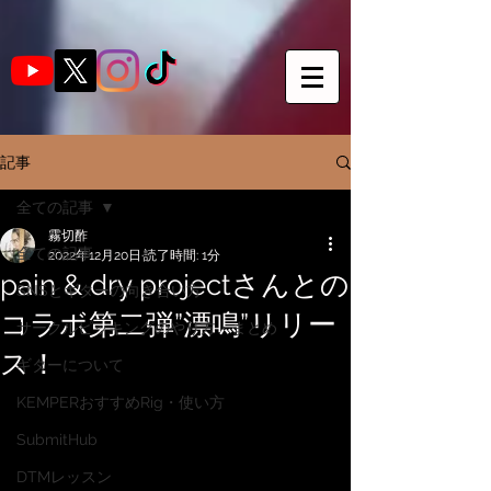
記事
全ての記事
霧切酢
全ての記事
2022年12月20日
読了時間: 1分
pain & dry projectさんとの
SNSとギターの向き合い方
コラボ第二弾”漂鳴”リリー
サークルピッキングのやり方・まとめ
ス！
ギターについて
KEMPERおすすめRig・使い方
SubmitHub
DTMレッスン