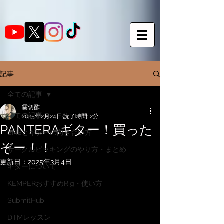
記事
全ての記事
霧切酢
全ての記事
2025年2月24日
読了時間: 2分
PANTERAギター！買った
SNSとギターの向き合い方
ぞー！！
サークルピッキングのやり方・まとめ
更新日：
2025年3月4日
ギターについて
KEMPERおすすめRig・使い方
SubmitHub
DTMレッスン