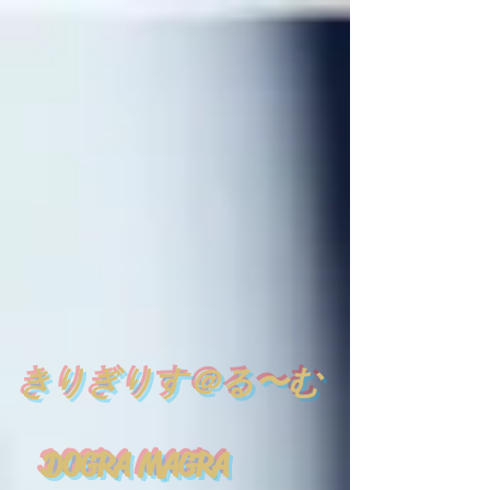
​
きりぎりす＠る〜む
DOGRA MAGRA