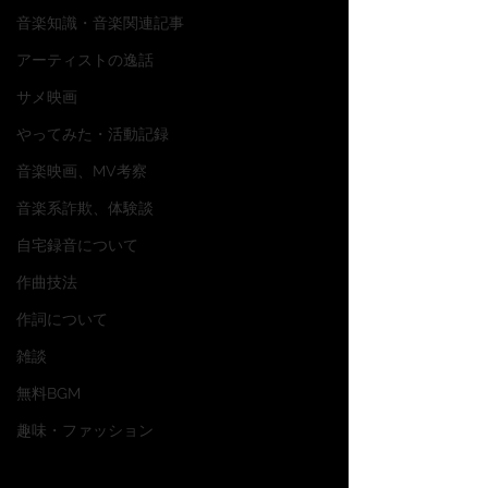
音楽知識・音楽関連記事
アーティストの逸話
サメ映画
やってみた・活動記録
音楽映画、MV考察
音楽系詐欺、体験談
自宅録音について
作曲技法
作詞について
雑談
無料BGM
趣味・ファッション