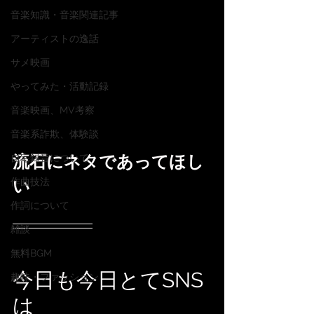
音楽知識・音楽関連記事
アーティストの逸話
サメ映画
やってみた・活動記録
音楽映画、MV考察
音楽系詐欺、体験談
流石にネタであってほし
自宅録音について
作曲技法
い
作詞について
雑談
無料BGM
今日も今日とてSNS
趣味・ファッション
は