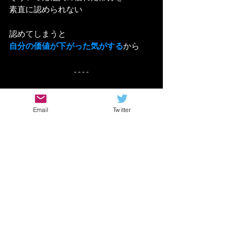
素直に認められない
認めてしまうと
自分の価値が下がった気がする
から
結局のところ
Email
Twitter
自分に真摯に向き合い努力でき
た高校生
現実逃避して他人の足を
引っ張ることを選んだおじさん
これ、どっちがいい？と聞かれたら