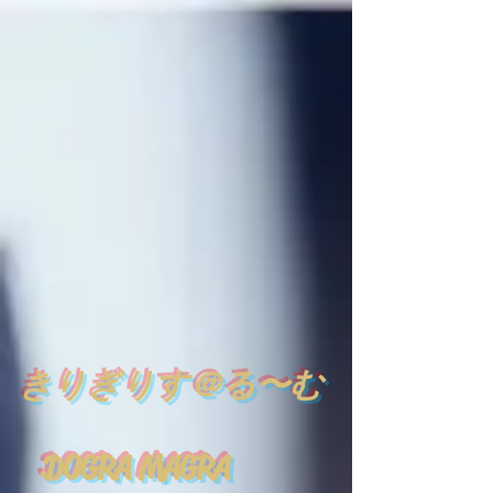
​
きりぎりす＠る〜む
DOGRA MAGRA