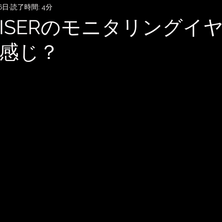
6日
読了時間: 4分
SubmitHub
DTMレッスン
音楽知識・音楽関連記事
HEISERのモニタリングイ
感じ？
記録
音楽映画、MV考察
音楽系詐欺、体験談
自宅
雑談
無料BGM
趣味・ファッション