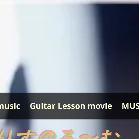
music
Guitar Lesson movie
MUS