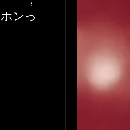
アーティストの逸話
ヤホンっ
録音について