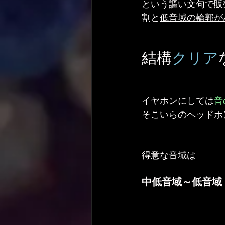
という謳い文句で販
割と
低音域の輪郭が
結構
クリア
イヤホンにしては
音
そこいらのヘッドホ
得意な音域は
中低音域～低音域