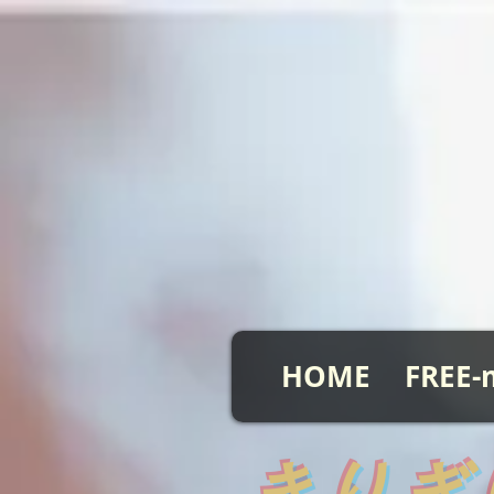
HOME
FREE-
​