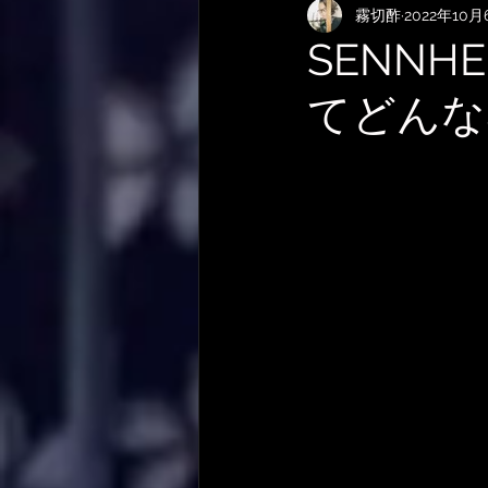
霧切酢
2022年10月
KEMPERおすすめRig・使い方
SENN
てどんな
サメ映画
やってみた・活動
作曲技法
作詞について