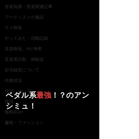
音楽知識・音楽関連記事
アーティストの逸話
サメ映画
やってみた・活動記録
音楽映画、MV考察
音楽系詐欺、体験談
自宅録音について
作曲技法
作詞について
ペダル系
最強
！？のアン
雑談
シミュ！
無料BGM
趣味・ファッション