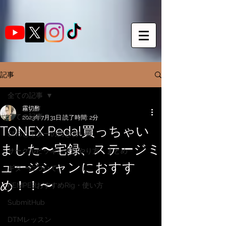
記事
全ての記事
霧切酢
全ての記事
2023年7月31日
読了時間: 2分
TONEX Pedal買っちゃい
SNSとギターの向き合い方
ました〜宅録、ステージミ
サークルピッキングのやり方・まとめ
ュージシャンにおすす
ギターについて
め！！〜
KEMPERおすすめRig・使い方
SubmitHub
DTMレッスン