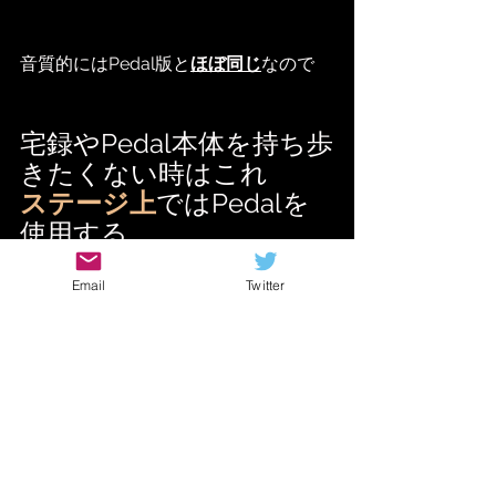
音質的にはPedal版と
ほぼ同じ
なので
宅録やPedal本体を持ち歩
きたくない時はこれ
ステージ上
ではPedalを
使用する
Email
Twitter
みたいな使い分けだってできます！
細かく音を作っていけるのはソフト版
なので
やはりPedalは生演奏用って位置付けっ
ぽいですね