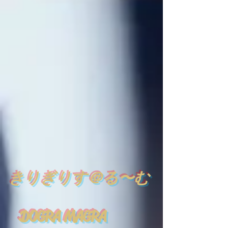
​
きりぎりす＠る〜む
DOGRA MAGRA