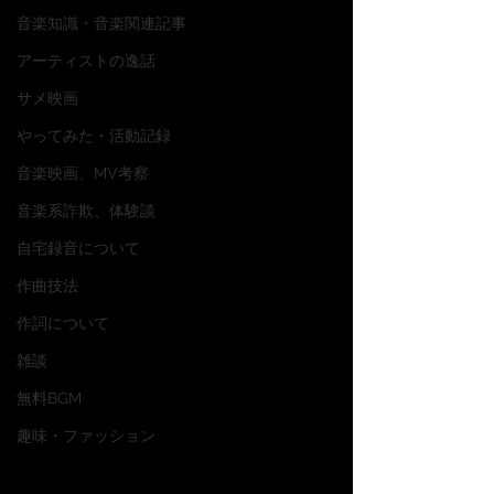
音楽知識・音楽関連記事
アーティストの逸話
サメ映画
やってみた・活動記録
音楽映画、MV考察
音楽系詐欺、体験談
自宅録音について
作曲技法
作詞について
雑談
無料BGM
趣味・ファッション