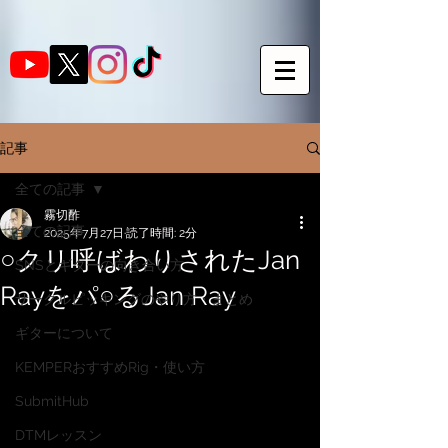
記事
全ての記事
霧切酢
全ての記事
2025年7月27日
読了時間: 2分
○クリ呼ばわりされたJan
SNSとギターの向き合い方
Rayをパ○るJan Ray
サークルピッキングのやり方・まとめ
ギターについて
KEMPERおすすめRig・使い方
SubmitHub
DTMレッスン