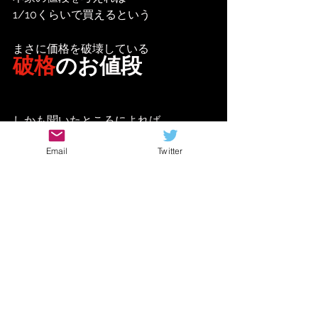
1/10くらいで買えるという
まさに価格を破壊している
破格
のお値段
しかも聞いたところによれば
内部の回路もパクってるとか
Email
Twitter
どんな音か気になる方はこちらの動画
をどうぞ！
https://youtu.be/BoSoIQtfTrY