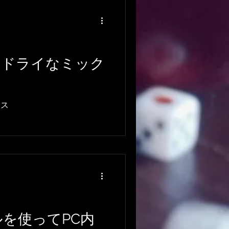
ub
DTMレッスン
りドライなミック
験談
クス
BGM
を使ってPC内