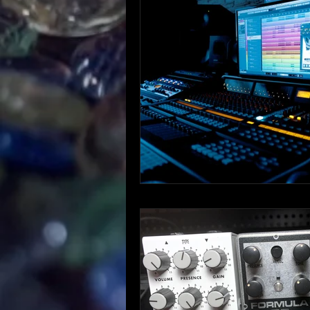
ギターについて
K
音楽知識・音楽関連
やってみた・活動記
自宅録音について
趣味・ファッション