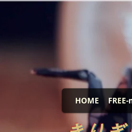
HOME
FREE-
​