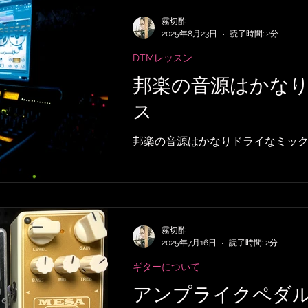
EMPERおすすめRig・使い方
SubmitH
霧切酢
2025年8月23日
読了時間: 2分
DTMレッスン
記事
アーティストの逸話
サメ映画
邦楽の音源はかな
ス
録
音楽映画、MV考察
音楽系詐欺、体
邦楽の音源はかなりドライなミッ
作曲技法
作詞について
雑談
無料
霧切酢
2025年7月16日
読了時間: 2分
ギターについて
アンプライクペダル